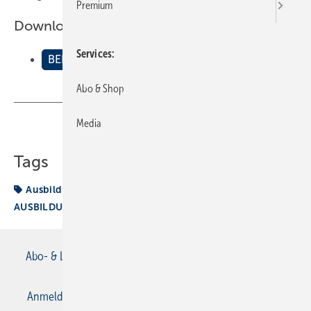
Premium
Downloads:
Services
BEISPIELE AUSBILDUNGSNACHWEIS SANITß„R
Abo & Shop
Media
Teilen
Link kopieren
Tags
Ausbildungsnachweis
BEISPIELE
AUSBILDUNGSNACHWEIS SANITÄR
Abo- & Leserservice
AGB
Alle Inhalte chronologisch
Anmelden
Anmeldung & Registrierung
Datenschutz