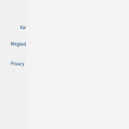
E-Paper
Gentner Verlag
Impressum
Karriere bei Gentner
Kontakt
Mediaservice
Mitgliedschaften und Engagement
Privacy Manager
Privacy Manager
RSS-Feed
SBZ Monteur abonnieren
© 2026 SBZ Monteur