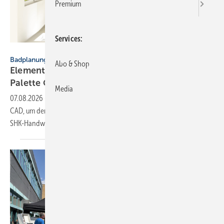
Premium
Services
Elements
Badplanung
Abo & Shop
Elements setzt auf di­gi­ta­le Bad­pla­nung mit
Palette
CAD
Media
07.08.2026
-
Elements nutzt die 3D-Softwarelösungen von Palette
CAD, um den Planungsprozess von Bädern zu digitalisieren und das
SHK-Handwerk zu
unterstützen.