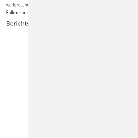
werks­rollen­eintrag. Der ZVSHK begrüßt die Klar­stel­lung und betont die
Rolle meh­re­rer
Gewerke.
Berichtsheft