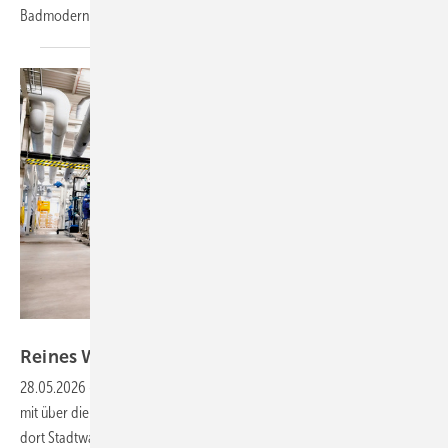
Badmodernisierung.
Bild: Grünbeck AG
Reines Wasser für guten
Lack
28.05.2026
-
Im Volkswagen-Werk Emden entscheidet Wasserqualität
mit über die Lackqualität. Grünbeck-Umkehrosmoseanlagen bereiten
dort Stadtwasser zu entsalztem und LABS-freiem Prozesswasser auf.