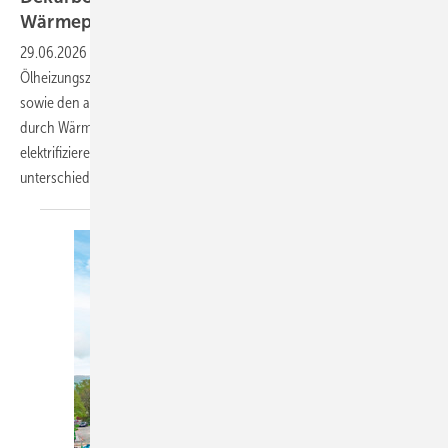
Wärmepumpentechnik
29.06.2026
-
Ein Mess- und Prüftechnikproduzent ersetzte seine alte
Ölheizungszentrale, die das Verwaltungsgebäude aus dem Jahr 1928
sowie den angrenzenden Fertigungsneubau von 2010 versorgte,
durch Wärmepumpen. Ziel war, die Wärmeversorgung vollständig zu
elektrifizieren und die Hoch- und Nieder­temperaturkreise der
unterschiedlichen Gebäudebereiche zu
trennen.