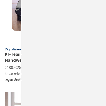
Tooltime
Digitalisierung
KI-Telefonassistent von Tooltime entlastet
Hand­werks­be­triebe
04.08.2026
-
Tooltime erweitert seine Hand­wer­ker­soft­ware um einen
KI-ba­sier­ten Telefon­as­sis­ten­ten, der Anrufe ent­ge­gen­nimmt und An­
lie­gen struk­tu­riert
erfasst.