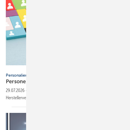
tomertu - stock.adobe.com
Personalien
Personelle Veränderungen in der
SHK-Branche
29.07.2026
-
Neue Gesichter und wichtige Positionen beim RLT-
Herstellerverband und der Wago
Group.