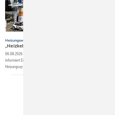
Öko-Zentrum NRW
Heizungswende NRW
„Heizkeller der Zu­kunft“ star­tet zwei­te
Run­de
06.08.2026
-
Die Veranstaltungsreihe „Heizkeller der Zukunft“
informiert Eigentümer in NRW unabhängig über klimafreundliche
Heizungsoptionen – nun folgen acht weitere
Aktionstage.