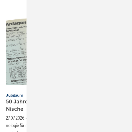
Stiebel Eltron
Jubiläum
50 Jahre Wärmepumpen: Der Weg aus der
Nische
27.07.2026
-
Wärmepumpen wurden in 50 Jahren zur Schlüs­sel­tech­
no­logie für nach­hal­tige Heiz- und Kühl­lö­sungen: Ent­wick­lung, Markt­