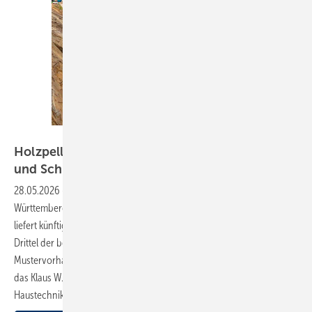
Bild: König
Holzpellets sichern die Grundlast im Kloster
und Schloss
Salem
28.05.2026
-
Mit der historischen Liegenschaft zeigt Baden-
Württemberg, wie die Wärmewende gelingen kann: Statt fossilem Gas
liefert künftig ein Mix aus Holzpellets und erneuerbarer Energie zwei
Drittel der benötigten Wärme. Das Pilotprojekt ist das erste von zehn
Mustervorhaben des ­Bundeslandes auf dem Weg zur Klimaneutralität,
das Klaus W. König, Fachjournalist für ressourcens­c honende
Haustechnik,
vorstellt.