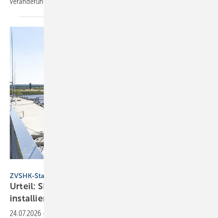
ver­än­de­rungen und
Per­spektiven.
ZVSHK
ZVSHK-Statement
Urteil: SHK-Handwerk darf Solar­an­lagen
installieren
24.07.2026
-
Das OLG Koblenz untersagt PV-Wer­bung ohne Hand­