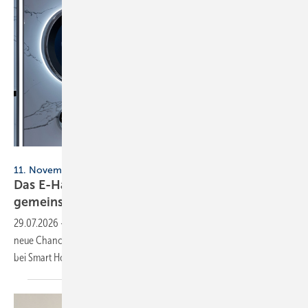
Faiza - stock.adobe.com
11. November 2026, 10 - 11.30 Uhr, online
Das E-Haus kommt: SHK und Elek­tro star­ten
ge­mein­sam
durch
29.07.2026
-
Wärmepumpe, Wallbox und Energiemanagement bieten
neue Chancen – das Messe-Webinar zur GET Nord zeigt, worauf es
bei Smart Home, Dusch-WCs und Lichttechnik im Bad
ankommt.