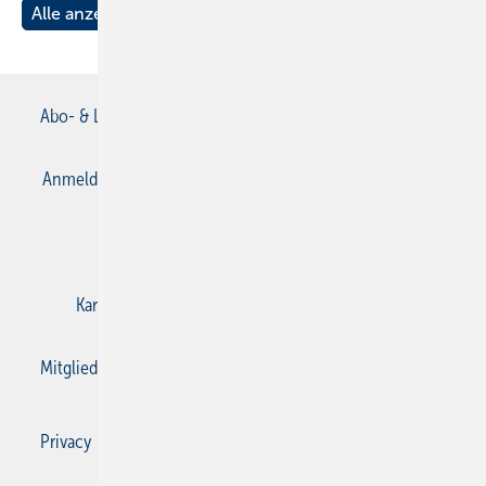
Alle anzeigen
Abo- & Leserservice
AGB
Alle Inhalte chronologisch
Anmelden
Anmeldung & Registrierung
Datenschutz
E-Paper
Gentner Verlag
Impressum
Karriere bei Gentner
Kontakt
Mediaservice
Mitgliedschaften und Engagement
Privacy Manager
Privacy Manager
RSS-Feed
SBZ Monteur abonnieren