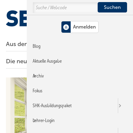
Springe
Springe
Springe
Search
auf
auf
auf
Hauptinhalt
Hauptmenü
SiteSearch
MENÜ
Aus dem aktuellen Heft
Blog
Die neuesten Beiträge
Aktuelle Ausgabe
Archiv
Fokus
SHK-Ausbildungspaket
Lehrer-Login