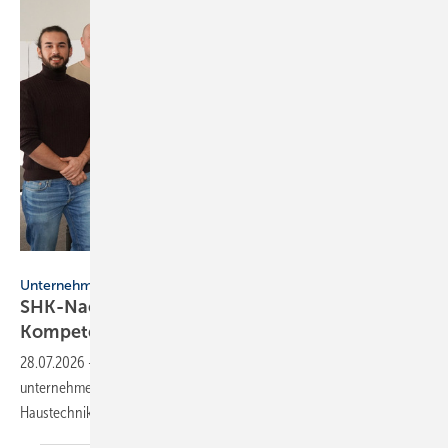
Interdomus Haustechnik
Unternehmensnachfolge
SHK-Nachfolge: Aka­de­mie schließt
Kom­pe­tenz­lü­cke
28.07.2026
-
Nachfolgern im SHK-Handwerk fehlen oft
unternehmerische Kompetenzen. Eine Akademie von Interdomus
Haustechnik soll das
ändern.