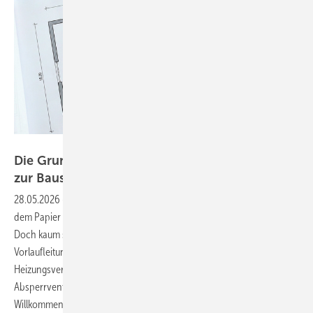
Bild: Google AI/SBZ Monteur
Die Grundlagen der Praxis-Planung – Vom Plan
zur
Baustelle
28.05.2026
-
Kennst du das? Der Grundriss vom Architekten sieht auf
dem Papier richtig sauber aus. Alle Räume, alle Maße, alles ordentlich.
Doch kaum stehst du auf der Baustelle, geht das Theater los: Die
Vorlaufleitung will durch einen tragenden Balken, der
Heizungsverteiler soll dorthin, wo später die Lüftung verläuft, und das
Absperrventil landet unerreichbar hinter der Vorwandinstallation.
Willkommen in der
Realität!