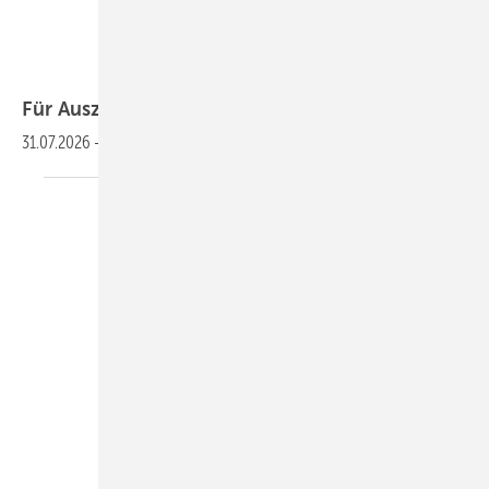
Für
Auszubildende
31.07.2026
-
Fachbericht:
TrinkwasserWochenbericht