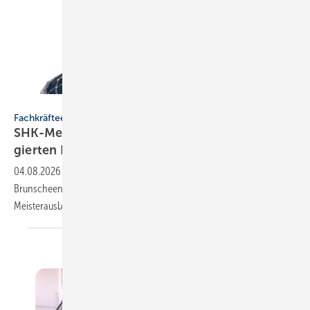
Rasmus Kangasniemi.
Fachkräfteentwicklung
SHK-Meisterförderung: Rücken­wind für enga­
gier­ten
Nachwuchs
04.08.2026
-
Ein SHK-Anlagen­me­cha­niker erhält von ZVSHK, Horst-
Brunscheen-Stiftung und BfW finan­zielle Unter­stüt­zung für seine
Meister­ausbildung.