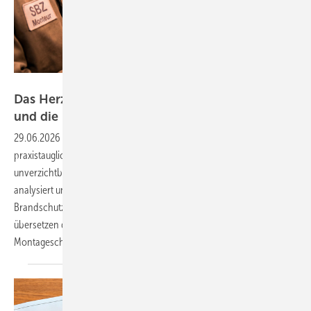
Bild: Google AI/SBZ Monteur
Das Her zstück der Planung – Bauteile, Symbole
und die perfekte
Hydraulik
29.06.2026
-
Willkommen zurück zu unserer Serie über die Erstellung
praxistauglicher Montageschemata. In Teil 1 haben wir die
unverzichtbaren Grundlagen geschaffen, indem wir Architektenpläne
analysiert und wichtige Rahmenbedingungen wie Trassen und
Brandschutz geklärt haben. Jetzt geht es ans Eingemachte: Wir
übersetzen dieses Wissen in die Sprache des Monteurs – das
Montageschema.