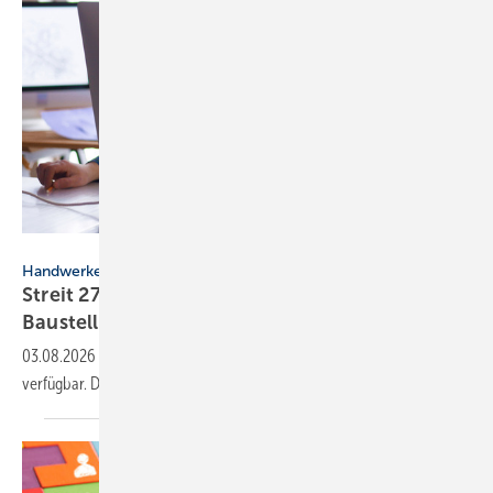
lenetsnikolai - stock.adobe.com
Handwerkersoftware
Streit 27.0: Neue Funk­tio­nen für Büro und
Bau­stelle
03.08.2026
-
Die Streit Hand­wer­ker­soft­ware ist in Version 27.0
verfügbar. Das Update bringt neue Apps und
Funk­tionen.