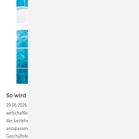
Bild: interdomus
So wird eine Wannentür
nachgerüstet
29.06.2026
-
Die Nachrüstung von Badewannentüren stellt eine
wirtschaftlich und technisch vergleichsweise einfache Möglichkeit
dar, bestehende Bäder an veränderte Nutzungsanforderungen
anzupassen. Für SHK-Betriebe eröffnet das Konzept ein zusätzliches
Geschäftsfeld im Bereich der Teilsanierung und der altersgerechten