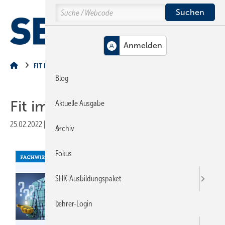
Springe
Springe
Springe
Search
auf
auf
auf
Hauptinhalt
Hauptmenü
SiteSearch
MENÜ
FIT IM FACH
Blog
Fit im Fach
Aktuelle Ausgabe
25.02.2022
|
Veröffentlicht in
Ausgabe 03-2022
|
Druckvorschau
Archiv
Fokus
SHK-Ausbildungspaket
Lehrer-Login