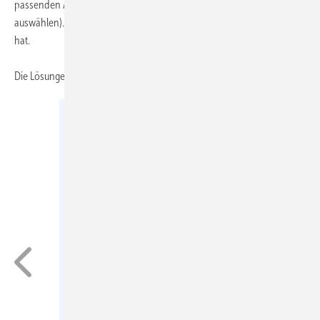
passenden Antworten ankreuzen (immer nur eine Antwort
auswählen). Und dann im Internet nachsehen, ob man richtig gelegen
hat.
Die Lösungen finden Sie hier:
www.sbz-monteur.de
/fif