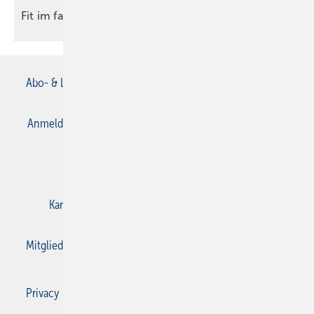
Fit im
fach
Abo- & Leserservice
AGB
Alle Inhalte chronologisch
Anmelden
Anmeldung & Registrierung
Datenschutz
E-Paper
Gentner Verlag
Impressum
Karriere bei Gentner
Kontakt
Mediaservice
Mitgliedschaften und Engagement
Privacy Manager
Privacy Manager
RSS-Feed
SBZ Monteur abonnieren