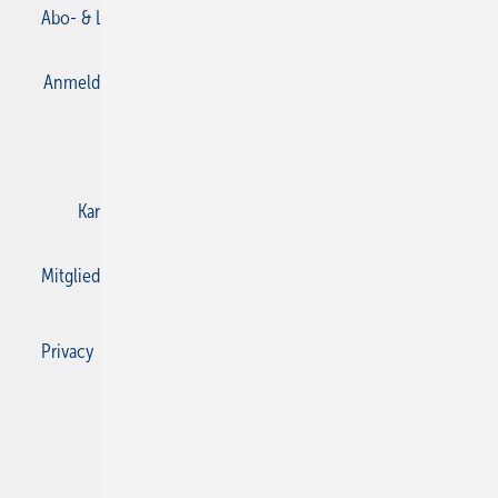
Abo- & Leserservice
AGB
Alle Inhalte chronologisch
Anmelden
Anmeldung & Registrierung
Datenschutz
E-Paper
Gentner Verlag
Impressum
Karriere bei Gentner
Kontakt
Mediaservice
Mitgliedschaften und Engagement
Privacy Manager
Privacy Manager
RSS-Feed
SBZ Monteur abonnieren
© 2026 SBZ Monteur