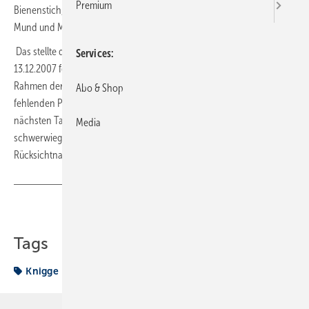
Premium
Bienenstich, die unerlaubterweise in die Taschen oder den in den
Mund und Magen der Beschäftigten wandern.
Das stellte das Bundesarbeitsgericht (BAG) mit einem Urteil vom
Services
13.12.2007 fest (BAG, Az.: 2 AZR 537/06). Wer z. B. nach Feierabend im
Rahmen der „Nachbarschaftshilfe“ Arbeiten ausführt und den einen
Abo & Shop
fehlenden Pressfitting aus dem Servicewagen holt, sollte den am
nächsten Tag sofort bezahlen. Wenn nicht, ist der Tatbestand einer
Media
schwerwiegenden Verletzung der arbeitsvertraglichen
Rücksichtnahmepflicht erfüllt. Und das kann den Job kosten.
Teilen
Link kopieren
Tags
Knigge