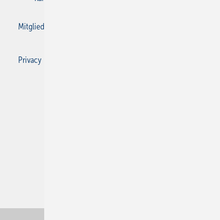
Mitgliedschaften und Engagement
Privacy Manager
Privacy Manager
RSS-Feed
SBZ Monteur abonnieren
© 2026 SBZ Monteur