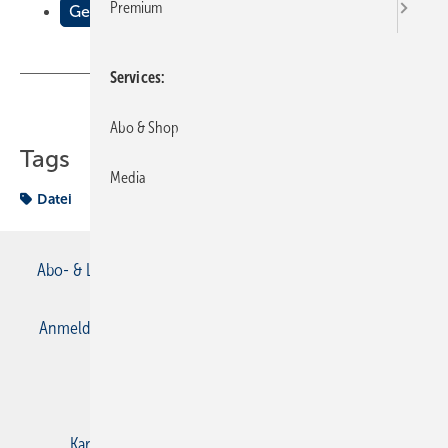
Premium
Gewusst wo
Services
Teilen
Link kopieren
Abo & Shop
Tags
Media
Datei
Abo- & Leserservice
AGB
Alle Inhalte chronologisch
Anmelden
Anmeldung & Registrierung
Datenschutz
E-Paper
Gentner Verlag
Impressum
Karriere bei Gentner
Kontakt
Mediaservice