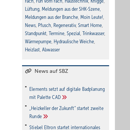
Fach
,
Fun vom Fach
,
Haustechnik
,
Knigge
,
Lüftung
,
Meldungen aus der SHK-Szene
,
Meldungen aus der Branche
,
Moin Leute!
,
News
,
Pfusch
,
Regenerativ
,
Smart Home
,
Standpunkt
,
Termine
,
Spezial
,
Trinkwasser
,
Wärmepumpe
,
Hydraulische Weiche
,
Heizlast
,
Abwasser
News auf SBZ
Elements setzt auf di­gi­ta­le Bad­pla­nung
mit Palette
CAD
„Heizkeller der Zu­kunft“ star­tet zwei­te
Run­de
Stiebel Eltron startet internatio­nales