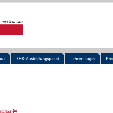
kus
SHK-Ausbildungspaket
Lehrer-Login
Pr
rschau