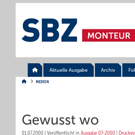
Springe
Springe
Springe
auf
auf
auf
Hauptinhalt
Hauptmenü
SiteSearch
Aktuelle Ausgabe
Archiv
Fo
MEDIEN
Gewusst wo
01.07.2000
|
Veröffentlicht in
Ausgabe 07-2000
|
Druckvo