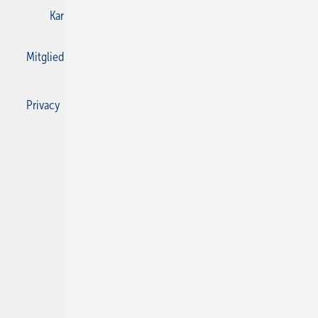
Karriere bei Gentner
Kontakt
Mediaservice
Mitgliedschaften und Engagement
Privacy Manager
Privacy Manager
RSS-Feed
SBZ Monteur abonnieren
© 2026 SBZ Monteur