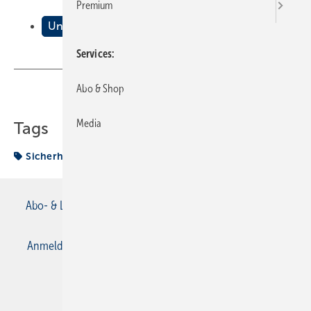
Premium
Unfallquelle Leiter
Services
Abo & Shop
Teilen
Link kopieren
Media
Tags
Sicherheit
Abo- & Leserservice
AGB
Alle Inhalte chronologisch
Anmelden
Anmeldung & Registrierung
Datenschutz
E-Paper
Gentner Verlag
Impressum