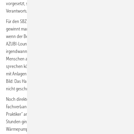
vorgesetzt, sondern echte Einblicke in einen Beruf mit Technik,
Verantwortung und Zukunft.
Für den SBZ Monteur ist genau das ein wichtiger Punkt. Nachwuchs
gewinnt man nicht mit wohlklingenden Schlagworten, sondern dann,
wenn der Beruf greifbar wird. Die ­SHK+E 2026 hat das verstanden. Die
AZUBI-Lounge machte deutlich, dass Fachkräftesicherung nicht
irgendwann im Konferenzraum beginnt, sondern dort, wo junge
Menschen ausprobieren, fragen und direkt mit Leuten aus dem­ ­Beruf
sprechen können. Dass am Fokustag Frauen die Bühne ausschließlich
mit Anlagenmechanikerinnen SHK besetzt war, passte ebenfalls ins
Bild: Das Handwerk wurde modern, offen und nahbar präsentiert –
nicht geschniegelt, sondern glaubwürdig.
Noch direkter auf den Arbeitsalltag zielte der Monteurtag. Der
Fachverband SHK NRW hatte diesen als kompakte „Wissenskiste für
Praktiker“ angelegt – und genau so kam er auch rüber. In rund zwei
Stunden ging es um Themen, die draußen wirklich zählen:
Wärmepumpentechnik, Trinkwasserinstallation, Gas- und Abwasser­