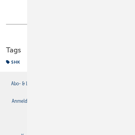
Teilen
Link kopieren
Tags
SHK
Abo- & Leserservice
AGB
Alle Inhalte chronologisch
Anmelden
Anmeldung & Registrierung
Datenschutz
E-Paper
Gentner Verlag
Impressum