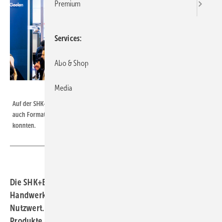
Premium
Services
Abo & Shop
Media
Bild: Alex Muchnik/Messe Essen
Auf der SHK+E 2026 standen nicht nur Produkte im Mittelpunkt, sondern
auch Formate, bei denen Besucher Technik und Handwerk direkt erleben
konnten.
Die SHK+E 2026 in Essen hat gezeigt, worauf es im SHK-
Handwerk gerade ankommt: weniger Messetheater, mehr
Nutzwert. Im Mittelpunkt standen nicht nur neue
Produkte, sondern vor allem Formate, die im Berufsalltag