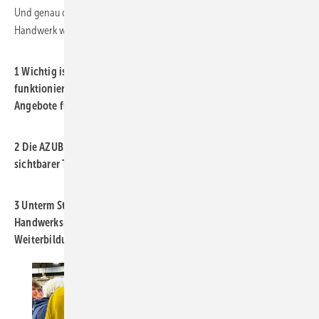
Und genau darin lag die stärkste Botschaft dieser Messe: Das SHK-
Handwerk wurde ernst genommen.
1 Wichtig ist der klare Blick auf das, was im Betriebsalltag zählt:
funktionierende Technik, kompakte Weiterbildung und
Angebote für die nächste Generation.
2 Die AZUBI-Lounge war keine Deko-­Fläche, sondern ein
sichtbarer Treffpunkt für Schüler und Azubis aller Lehrjahre.
3 Unterm Strich hat die ­SHK+E 2026 dort überzeugt, wo eine
Handwerksmesse überzeugen muss: bei Praxisnähe,
Weiterbildung und Nachwuchsarbeit.