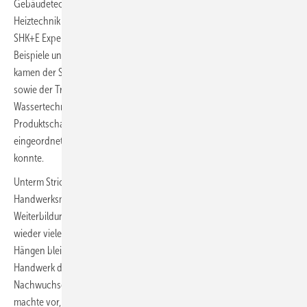
Gebäudetechnik griff aktuelle Entwicklungen rund um Energiewende,
Heiztechnik und Gebäudemodernisierung auf. Content Lab und
SHK+E Expert Stage setzten auf kurze Praxisimpulse, Best-Practice-
Beispiele und direkt verwertbare Ideen für Handwerksbetriebe. Hinzu
kamen der Sanitär-Hub mit wechselnden Themenschwerpunkten
sowie der Treffpunkt Trinkwasser, der Zukunftsfragen der
Wassertechnik bündelte. So wurde aus der Messe mehr als eine
Produktschau: nämlich ein Ort, an dem Fachwissen sortiert,
eingeordnet und auf den Arbeitsalltag heruntergebrochen werden
konnte.
Unterm Strich hat die ­SHK+E 2026 dort überzeugt, wo eine
Handwerksmesse heute überzeugen muss: bei Praxisnähe,
Weiterbildung und Nachwuchsarbeit. Natürlich gab es auch in Essen
wieder viele Systeme, Geräte und Produktneu­heiten zu sehen.
Hängen bleiben aber vor allem die Formate, die Menschen im
Handwerk direkt angesprochen haben. Die AZUBI-Lounge zeigte, wie
Nachwuchsgewinnung auf Augenhöhe funktioniert. Der Monteurtag
machte vor, wie kompakte Weiterbildung für Praktiker aussehen kann.