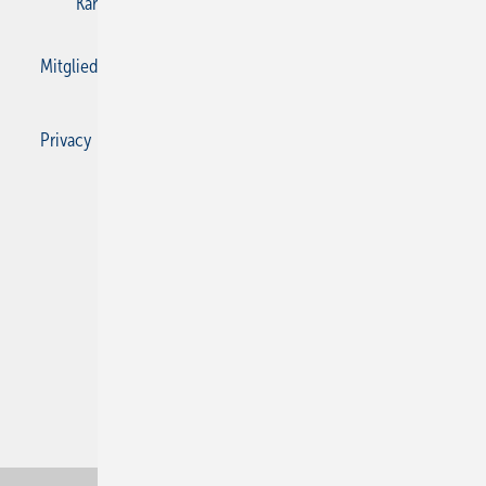
Karriere bei Gentner
Kontakt
Mediaservice
Mitgliedschaften und Engagement
Privacy Manager
Privacy Manager
RSS-Feed
SBZ Monteur abonnieren
© 2026 SBZ Monteur