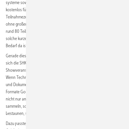
systeme sowie clevere Helferlein für den Arbeitsalltag. Das Format war
kostenlos für Innungsfachbetriebe, herstellerneutral, mit
Teilnahmezertifikat und bewusst so zugeschnitten, dass Monteure
ohne großen Zeitverlust belastbares Wissen mitnehmen konnten. Mit
rund 80 Teilnehmern zeigte der Monteurtag zudem, dass genau für
solche kurzen, alltagstauglichen Weiterbildungs­angebote ein echter
Bedarf da ist.
Gerade dieser Monteurtag steht sinnbildlich für die Richtung, in die
sich die ­SHK+E entwickelt. Monteure brauchen keine
Showveranstaltung, sondern Wissen, das sich im Alltag bezahlt macht.
Wenn Technik komplexer wird, Kunden schnelle Antworten erwarten
und Dokumentation längst zum Alltag gehört, dann sind solche
Formate Gold wert. Essen hat gezeigt, dass Messe auch anders geht:
nicht nur anschauen, sondern mitnehmen. Nicht nur Kontakte
sammeln, sondern Fachwissen auffrischen. Nicht nur Neuheiten
bestaunen, sondern Lösungen für den nächsten Arbeitstag finden.
Dazu passte auch das übrige Rahmenprogramm. Das Forum Zukunft