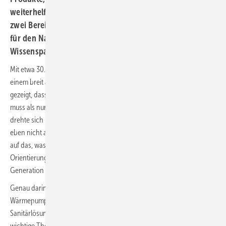
weiterhelfen. Besonders aus unserer Sicht des blieben
zwei Bereiche hängen: die AZUBI-Lounge als Treffpunkt
für den Nachwuchs und der Monteurtag als
Wissenspaket für Praktiker.
Mit etwa 30.000 Besuchern, rund 350 Ausstellern aus 16 Ländern und
einem breit angelegten Fachprogramm hat die ­SHK+E 2026 in Essen
gezeigt, dass eine Fachmesse für das Handwerk heute mehr leisten
muss als nur Produkte nebeneinanderzustellen. Vom 17. bis 20. März
drehte sich in den Hallen alles um Sanitär, Heizung und Klima – aber
eben nicht als reine Leistungsschau, sondern mit einem klaren Blick
auf das, was im Betriebsalltag zählt: funktionierende Technik, schnelle
Orientierung, kompakte Weiterbildung und Angebote für die nächste
Generation im Handwerk.
Genau darin lag die Stärke dieser Messe. Natürlich waren
Wärmepumpen, hybride Heizsysteme, Biomasse, smarte
Sanitärlösungen, Wassertechnik, Werkzeuge und digitale Tools
wichtige Themen. Entscheidend war aber, wie die SHK+E diese