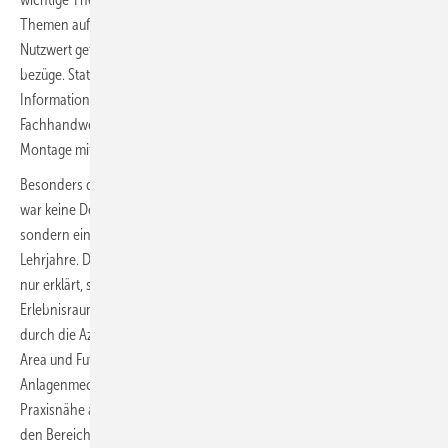
Themen aufbereitet hat. Viele Programmpunkte waren erkennbar auf
Nutzwert getrimmt: kurze Wege, kompakte Formate, konkrete Praxis­
bezüge. Statt langer Grundsatzreden setzte die Messe auf
Informationsdichte, Anwendungsnähe und Formate, bei denen
Fachhandwerker tatsächlich etwas für Baustelle, Kundendienst und
Montage mitnehmen konnten.
Besonders deutlich wurde das beim Nachwuchs. Die AZUBI-Lounge
war keine Deko-­Fläche und auch kein Pflichtprogramm am Rand,
sondern ein sichtbarer Treffpunkt für Schüler und Azubis aller
Lehrjahre. Dort wurde der Beruf des Anlagenmechanikers SHK nicht
nur erklärt, sondern erlebbar gemacht. Die Fläche war als
Erlebnisraum, Informationsbörse und Fun-Area angelegt, ergänzt
durch die Azubi-Rallye über das Messegelände. Dazu kamen Tech-
Area und Future-Area sowie die „SHK-Fragendusche“, bei der
Anlagenmechaniker an allen vier Messetagen offen, direkt und mit viel
Praxisnähe aus ihrem Berufsalltag berichteten. Gerade das machte
den Bereich stark: Junge Leute bekamen keine Hochglanzbroschüre