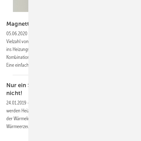
Bild: Caleffi
Magnettrick
05.06.2020
-
In jeder geschlossenen Heizungsanlage gibt es eine
Vielzahl von Komponenten, die durch Abrieb metallische Bestandteile
ins Heizungswasser abgeben. Diese Ablagerungen können in
Kombination mit Schlammbildung zu technischen Störungen führen.
Eine einfache Lösung, um Problemen in Kreisläufen
von...
Nur ein Sicherheitsventil reicht manchmal
nicht!
24.01.2019
-
Für eine sicherheitstechnische Mindestausrüstung
werden Heizungsanlagen nach der zulässigen Vorlauftemperatur und
der Wärmeleistung des Wärmeerzeugers bzw. der
Wärmeerzeugeranlage