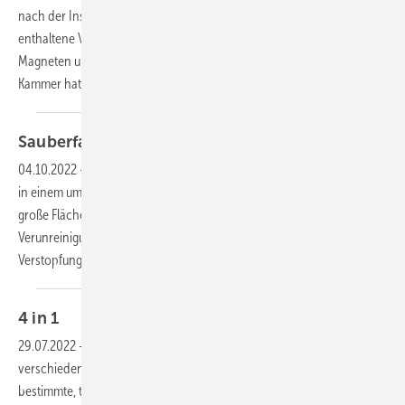
nach der Installation unter dem Heizkessel mechanisch im System
enthaltene Verunreinigungen über einen Netzfilter, einen Neodym-
Magneten und eine Sammelkammer für schwerere Partikel ab. Die
Kammer hat Kontrollöffnungen in Form von
Sichtfenstern...
Sauberfang
04.10.2022
-
Der Schmutzfänger Caleffi XF scheidet Verunreinigungen
in einem umlaufenden System beim ersten Durchfluss ab. Durch die
große Fläche des Schmutzfängers und die Trennung von
Verunreinigungen vor dem Schmutzfänger wird auch das Problem der
Verstopfung des Schmutzfängergewebes auf ein
Minimum...
4 in
1
29.07.2022
-
Diese hydraulische Weiche zeichnet sich durch
verschiedene Funktionskomponenten aus, von denen jede einzelne
bestimmte, typische Anforderungen in Heiz- und Kühlkreisläufen