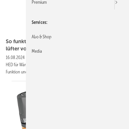
Premium
Services
Caleffi
Abo & Shop
So funktioniert der neue Hoch­effizienz­ent­
lüfter von
Caleffi
Media
16.08.2024
-
Im Produkt-Video zum neuen Hocheffizienz-Entlüfter
HED für Wärmepumpen-Anlagen zeigt Caleffi alles Wichtige zu
Funktion und
Installation.