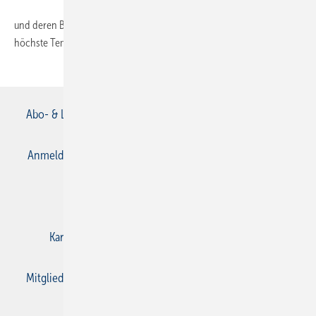
und deren Bauart eingeteilt. Die zulässige Vorlauftemperatur ist die
höchste Temperatur, mit der der
Wärmeerzeuger...
Abo- & Leserservice
AGB
Alle Inhalte chronologisch
Anmelden
Anmeldung & Registrierung
Datenschutz
E-Paper
Gentner Verlag
Impressum
Karriere bei Gentner
Kontakt
Mediaservice
Mitgliedschaften und Engagement
Privacy Manager