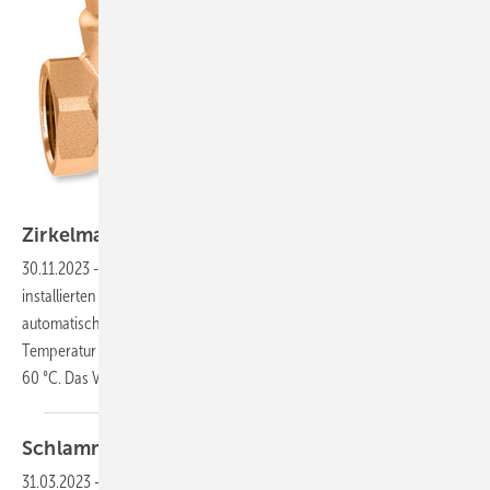
Bild: Caleffi
Zirkelmaster
30.11.2023
-
Mit einem in jedem Strang des Trinkwassersystems
installierten Zirkulationsventil der Serie 116 von ­Caleffi wird durch
automatische Regelung der Durchflussmenge die eingestellte
Temperatur sichergestellt. Der Einstellbereich liegt zwischen 35 und
60 °C. Das Ventil bietet zudem eine Funktion
zur...
Schlammschlacht
31.03.2023
-
Der Schlammabscheider Caleffi XS mit Magnet scheidet