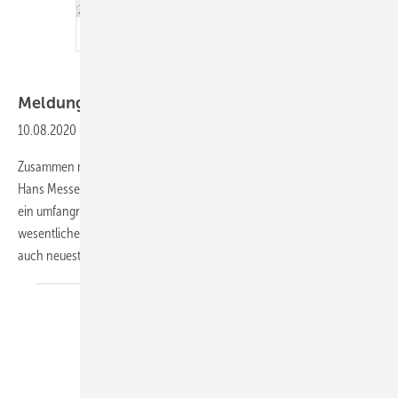
ITM
Meldungen aus der
SHK-Szene
10.08.2020
-
Leitfaden Sanitärtechnik
Zusammen mit seinem Autorenteam stellt Herausgeber Prof. Dr.-Ing.
Hans Messerschmidt mit dem neuen Werk Leitfaden Sanitärtechnik
ein umfangreiches Nachschlagewerk zur Verfügung, das alle
wesentlichen Aspekte der Sanitärtechnik umfassen behandelt und
auch
neueste...