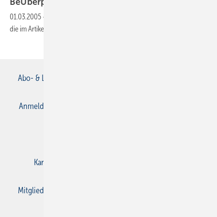
BeÜberprüfung der
Grundleitung
01.03.2005
-
Dieser Inhalt liegt nur als PDF-Datei vor. Bitte öffnen Sie
die im Artikel verlinkte Datei, um auf den Inhalt
zuzugreifen.
Abo- & Leserservice
AGB
Alle Inhalte chronologisch
Anmelden
Anmeldung & Registrierung
Datenschutz
E-Paper
Gentner Verlag
Impressum
Karriere bei Gentner
Kontakt
Mediaservice
Mitgliedschaften und Engagement
Privacy Manager