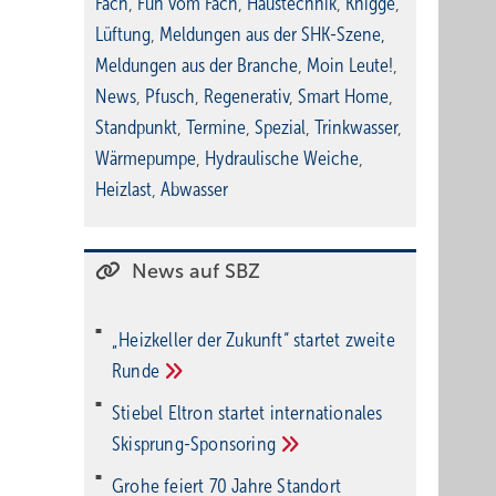
Fach
,
Fun vom Fach
,
Haustechnik
,
Knigge
,
Lüftung
,
Meldungen aus der SHK-Szene
,
Meldungen aus der Branche
,
Moin Leute!
,
News
,
Pfusch
,
Regenerativ
,
Smart Home
,
Standpunkt
,
Termine
,
Spezial
,
Trinkwasser
,
Wärmepumpe
,
Hydraulische Weiche
,
Heizlast
,
Abwasser
News auf SBZ
„Heizkeller der Zu­kunft“ star­tet zwei­te
Run­de
Stiebel Eltron startet internatio­nales
Ski­sprung-Spon­soring
Grohe feiert 70 Jahre Standort