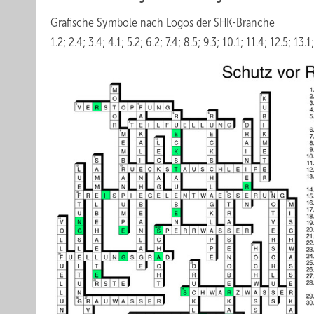
Grafische Symbole nach Logos der SHK-Branche
1.2; 2.4; 3.4; 4.1; 5.2; 6.2; 7.4; 8.5; 9.3; 10.1; 11.4; 12.5; 13.1