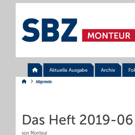
Springe
Springe
Springe
auf
auf
auf
Hauptinhalt
Hauptmenü
SiteSearch
Aktuelle Ausgabe
Archiv
Fo
Allgemein
Das Heft 2019-06
von
Monteur