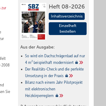
Heft 08-2026
s zur
Inhaltsverzeichnis
Einzelheft
bestellen
e
zur
Aus der Ausgabe:
So wird ein Dach­schrägenbad auf nur
Welt
4 m² beispielhaft
modernisiert
e 2008
Der Realitäts-Check und die perfekte
Umsetzung in der
Praxis
Bilanz nach einem Jahr Pilotprojekt
und
mit elektronischen
sen Sie
Heizkörperreglern