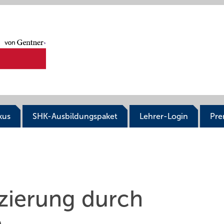
kus
SHK-Ausbildungspaket
Lehrer-Login
Pr
zierung durch
e