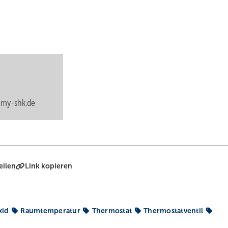
my-shk.de
eilen
Link kopieren
xid
Raumtemperatur
Thermostat
Thermostatventil