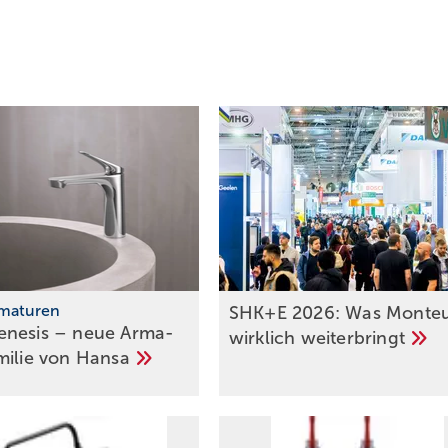
rmaturen
SHK+E 2026: Was Monte
nesis – neue Arma­
wirklich
weiterbringt
amilie von
Hansa