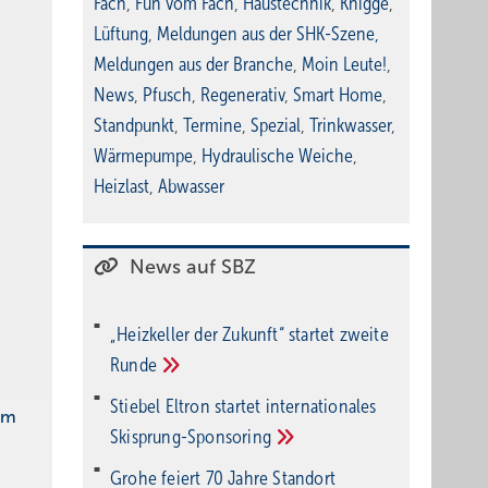
Fach
,
Fun vom Fach
,
Haustechnik
,
Knigge
,
Lüftung
,
Meldungen aus der SHK-Szene
,
Meldungen aus der Branche
,
Moin Leute!
,
News
,
Pfusch
,
Regenerativ
,
Smart Home
,
Standpunkt
,
Termine
,
Spezial
,
Trinkwasser
,
Wärmepumpe
,
Hydraulische Weiche
,
Heizlast
,
Abwasser
News auf SBZ
„Heizkeller der Zu­kunft“ star­tet zwei­te
Run­de
Stiebel Eltron startet internatio­nales
im
Ski­sprung-Spon­soring
Grohe feiert 70 Jahre Standort