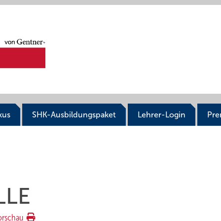
kus
SHK-Ausbildungspaket
Lehrer-Login
Pr
LLE
orschau