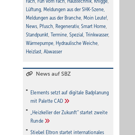
Fach
,
Fun vom Fach
,
Haustechnik
,
Knigge
,
Lüftung
,
Meldungen aus der SHK-Szene
,
Meldungen aus der Branche
,
Moin Leute!
,
News
,
Pfusch
,
Regenerativ
,
Smart Home
,
Standpunkt
,
Termine
,
Spezial
,
Trinkwasser
,
Wärmepumpe
,
Hydraulische Weiche
,
Heizlast
,
Abwasser
News auf SBZ
Elements setzt auf di­gi­ta­le Bad­pla­nung
mit Palette
CAD
„Heizkeller der Zu­kunft“ star­tet zwei­te
Run­de
Stiebel Eltron startet internatio­nales