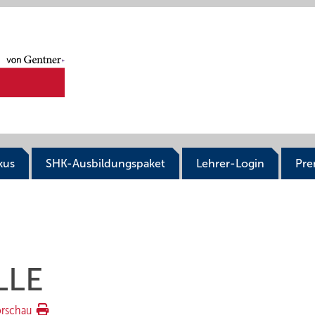
kus
SHK-Ausbildungspaket
Lehrer-Login
Pr
LLE
orschau