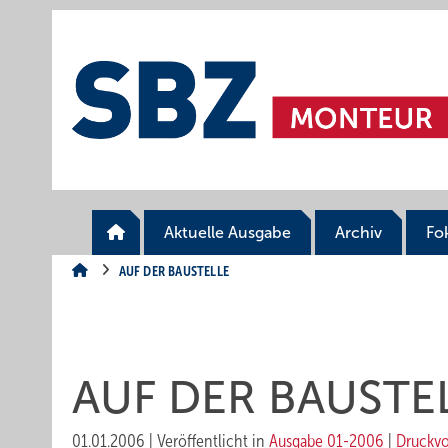
Springe
Springe
Springe
auf
auf
auf
Hauptinhalt
Hauptmenü
SiteSearch
Aktuelle Ausgabe
Archiv
Fo
AUF DER BAUSTELLE
AUF DER BAUSTE
01.01.2006
|
Veröffentlicht in
Ausgabe 01-2006
|
Druckv