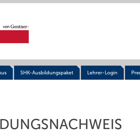
kus
SHK-Ausbildungspaket
Lehrer-Login
Pr
ILDUNGSNACHWEIS