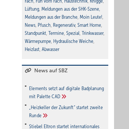
Fach
,
Fun vom Fach
,
Haustechnik
,
Knigge
,
Lüftung
,
Meldungen aus der SHK-Szene
,
Meldungen aus der Branche
,
Moin Leute!
,
News
,
Pfusch
,
Regenerativ
,
Smart Home
,
Standpunkt
,
Termine
,
Spezial
,
Trinkwasser
,
Wärmepumpe
,
Hydraulische Weiche
,
Heizlast
,
Abwasser
News auf SBZ
Elements setzt auf di­gi­ta­le Bad­pla­nung
mit Palette
CAD
„Heizkeller der Zu­kunft“ star­tet zwei­te
Run­de
Stiebel Eltron startet internatio­nales