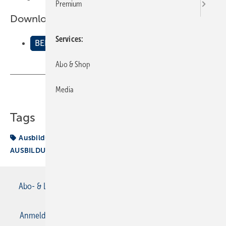
Premium
Downloads:
Services
BEISPIELE AUSBILDUNGSNACHWEIS HEIZUNG
Abo & Shop
Media
Teilen
Link kopieren
Tags
Ausbildungsnachweis
BEISPIELE
AUSBILDUNGSNACHWEIS HEIZUNG
Abo- & Leserservice
AGB
Alle Inhalte chronologisch
Anmelden
Anmeldung & Registrierung
Datenschutz