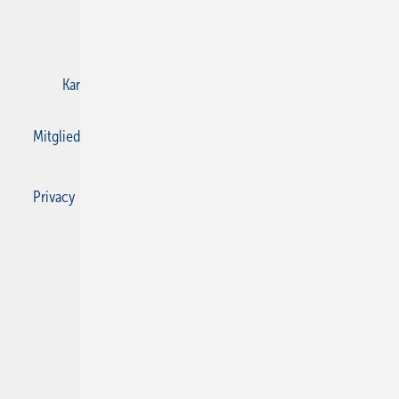
E-Paper
Gentner Verlag
Impressum
Karriere bei Gentner
Kontakt
Mediaservice
Mitgliedschaften und Engagement
Privacy Manager
Privacy Manager
RSS-Feed
SBZ Monteur abonnieren
© 2026 SBZ Monteur