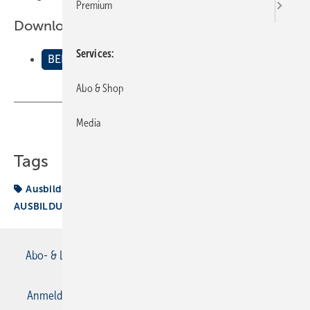
Premium
Downloads:
Services
BEISPIELE AUSBILDUNGSNACHWEIS HEIZUNG
Abo & Shop
Media
Teilen
Link kopieren
Tags
Ausbildungsnachweis
BEISPIELE
AUSBILDUNGSNACHWEIS HEIZUNG
Abo- & Leserservice
AGB
Alle Inhalte chronologisch
Anmelden
Anmeldung & Registrierung
Datenschutz