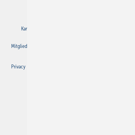
E-Paper
Gentner Verlag
Impressum
Karriere bei Gentner
Kontakt
Mediaservice
Mitgliedschaften und Engagement
Privacy Manager
Privacy Manager
RSS-Feed
SBZ Monteur abonnieren
© 2026 SBZ Monteur