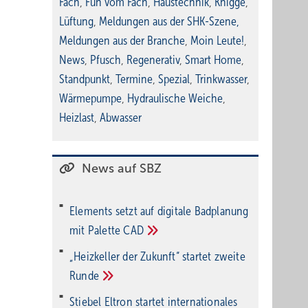
Fach
,
Fun vom Fach
,
Haustechnik
,
Knigge
,
Lüftung
,
Meldungen aus der SHK-Szene
,
Meldungen aus der Branche
,
Moin Leute!
,
News
,
Pfusch
,
Regenerativ
,
Smart Home
,
Standpunkt
,
Termine
,
Spezial
,
Trinkwasser
,
Wärmepumpe
,
Hydraulische Weiche
,
Heizlast
,
Abwasser
News auf SBZ
Elements setzt auf di­gi­ta­le Bad­pla­nung
mit Palette
CAD
„Heizkeller der Zu­kunft“ star­tet zwei­te
Run­de
Stiebel Eltron startet internatio­nales