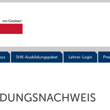
kus
SHK-Ausbildungspaket
Lehrer-Login
Pr
ILDUNGSNACHWEIS