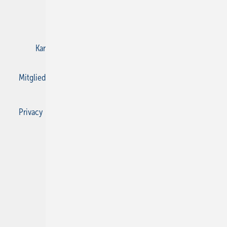
E-Paper
Gentner Verlag
Impressum
Karriere bei Gentner
Kontakt
Mediaservice
Mitgliedschaften und Engagement
Privacy Manager
Privacy Manager
RSS-Feed
SBZ Monteur abonnieren
© 2026 SBZ Monteur