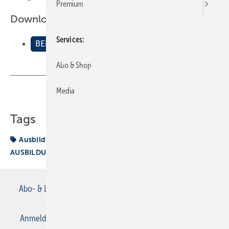
Premium
Downloads:
Services
BEISPIELE AUSBILDUNGSNACHWEIS SANITß„R
Abo & Shop
Media
Teilen
Link kopieren
Tags
Ausbildungsnachweis
BEISPIELE
AUSBILDUNGSNACHWEIS SANITÄR
Abo- & Leserservice
AGB
Alle Inhalte chronologisch
Anmelden
Anmeldung & Registrierung
Datenschutz