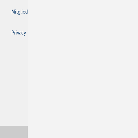
Mitgliedschaften und Engagement
Privacy Manager
Privacy Manager
RSS-Feed
SBZ Monteur abonnieren
© 2026 SBZ Monteur
Nach oben