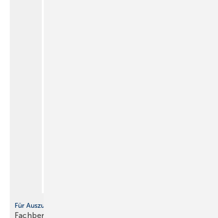
Für Auszubildende
Fachbericht: Sicherheitstechnische Ausrüstung,