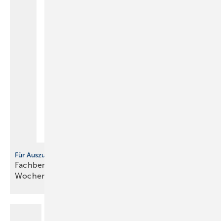
Für Auszubildende
Fachbericht: Sicherheitstechnische Ausrüstung,
Wochenbericht