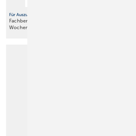
Für Auszubildende
Fachbericht Gebäudetechnik,
Wochenbericht