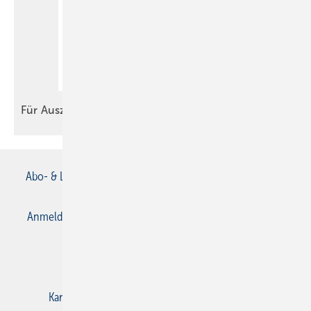
Für
Auszubildende
Abo- & Leserservice
AGB
Alle Inhalte chronologisch
Anmelden
Anmeldung & Registrierung
Datenschutz
E-Paper
Gentner Verlag
Impressum
Karriere bei Gentner
Kontakt
Mediaservice