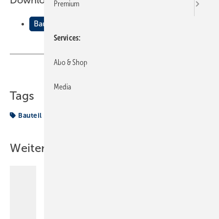
Downloads:
Premium
Bauteile einer Regenwassernutzungsanlage
Services
Abo & Shop
Teilen
Link kopieren
Media
Tags
Bauteil
Berichtsheft
Weitere Inhalte