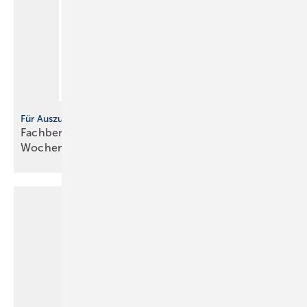
Für Auszubildende
Fachbericht: Sicherheitstechnische Ausrüstung,
Wochenbericht