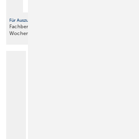
Für Auszubildende
Fachbericht: Sicherheitstechnische Ausrüstung,
Wochenbericht