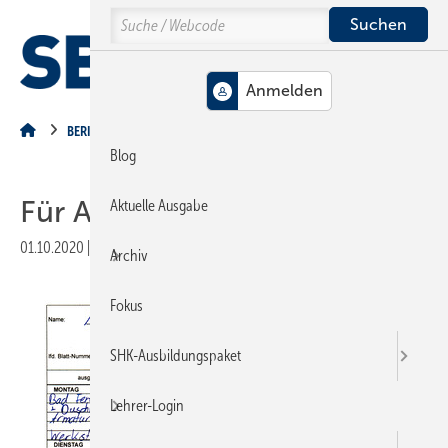
Springe
Springe
Springe
Search
auf
auf
auf
Hauptinhalt
Hauptmenü
SiteSearch
MENÜ
BERICHTSHEFT
Blog
Für Auszubildende
Aktuelle Ausgabe
01.10.2020
|
Veröffentlicht in
Ausgabe 10-2020
|
Druckvorschau
Archiv
Fokus
SHK-Ausbildungspaket
Lehrer-Login