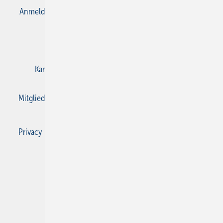
Anmelden
Anmeldung & Registrierung
Datenschutz
E-Paper
Gentner Verlag
Impressum
Karriere bei Gentner
Kontakt
Mediaservice
Mitgliedschaften und Engagement
Privacy Manager
Privacy Manager
RSS-Feed
SBZ Monteur abonnieren
© 2026 SBZ Monteur