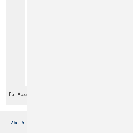
Für
Auszubildende
Abo- & Leserservice
AGB
Alle Inhalte chronologisch