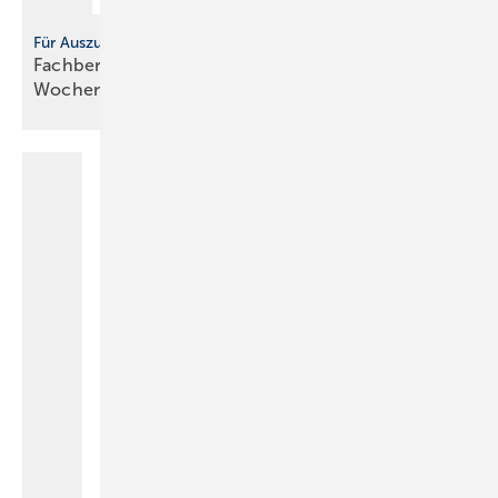
Für Auszubildende
Fachbericht Gebäudetechnik,
Wochenbericht