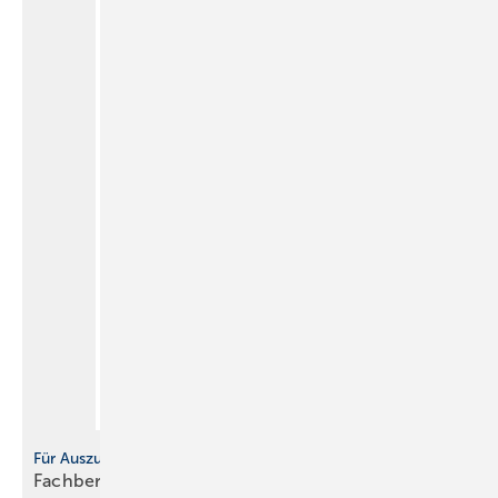
Für Auszubildende
Fachbericht: Sicherheitstechnische Ausrüstung,