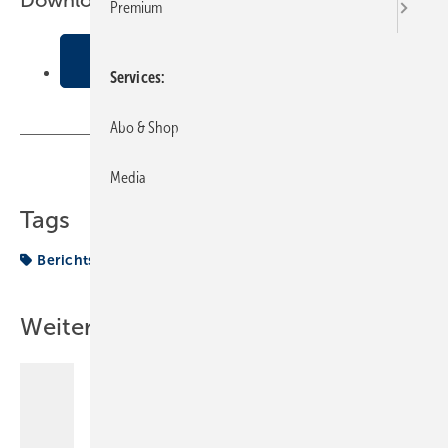
Downloads:
Premium
Nachtr√§glicher Einbau einer
Hocheffizienzpumpe
Services
Abo & Shop
Teilen
Link kopieren
Media
Tags
Berichtsheft
Einbau
Hocheffizienzpumpe
Weitere Inhalte