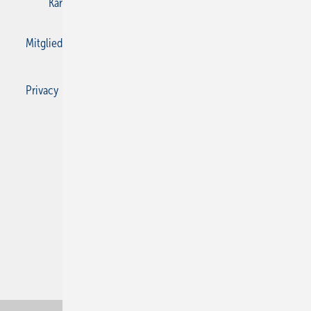
Karriere bei Gentner
Kontakt
Mediaservice
Mitgliedschaften und Engagement
Privacy Manager
Privacy Manager
RSS-Feed
SBZ Monteur abonnieren
© 2026 SBZ Monteur