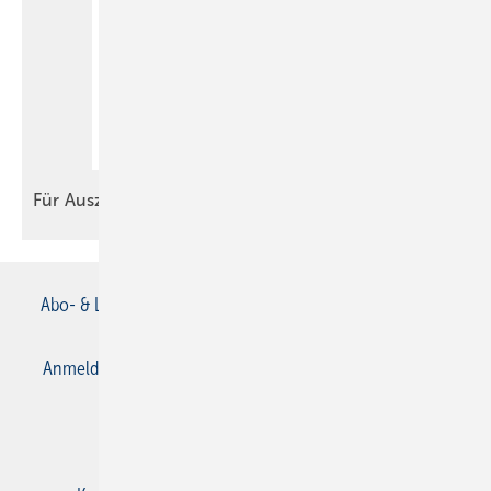
Für
Auszubildende
Abo- & Leserservice
AGB
Alle Inhalte chronologisch
Anmelden
Anmeldung & Registrierung
Datenschutz
E-Paper
Gentner Verlag
Impressum