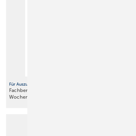
Für Auszubildende
Fachbericht Gebäudetechnik,
Wochenbericht