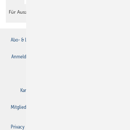
Für
Auszubildende
Abo- & Leserservice
AGB
Alle Inhalte chronologisch
Anmelden
Anmeldung & Registrierung
Datenschutz
E-Paper
Gentner Verlag
Impressum
Karriere bei Gentner
Kontakt
Mediaservice
Mitgliedschaften und Engagement
Privacy Manager
Privacy Manager
RSS-Feed
SBZ Monteur abonnieren