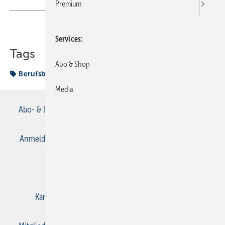
Premium
Teilen
Link kopieren
Services
Tags
Abo & Shop
Berufsbildung
Media
Abo- & Leserservice
AGB
Alle Inhalte chronologisch
Anmelden
Anmeldung & Registrierung
Datenschutz
E-Paper
Gentner Verlag
Impressum
Karriere bei Gentner
Kontakt
Mediaservice