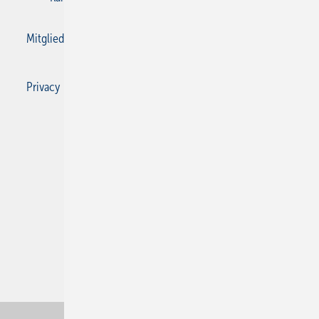
Mitgliedschaften und Engagement
Privacy Manager
Privacy Manager
RSS-Feed
SBZ Monteur abonnieren
© 2026 SBZ Monteur