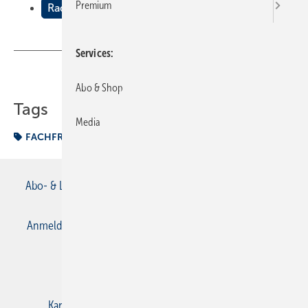
Premium
Radiatoren
Services
Teilen
Link kopieren
Abo & Shop
Tags
Media
FACHFRAGEN Heizung
Radiator
Abo- & Leserservice
AGB
Alle Inhalte chronologisch
Anmelden
Anmeldung & Registrierung
Datenschutz
E-Paper
Gentner Verlag
Impressum
Karriere bei Gentner
Kontakt
Mediaservice