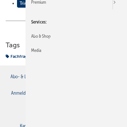
Premium
Trinkwasser sch√ºtzen
Services
Teilen
Link kopieren
Abo & Shop
Tags
Media
Fachfragen Sanitär
Schütze
Trinkwasser
Abo- & Leserservice
AGB
Alle Inhalte chronologisch
Anmelden
Anmeldung & Registrierung
Datenschutz
E-Paper
Gentner Verlag
Impressum
Karriere bei Gentner
Kontakt
Mediaservice