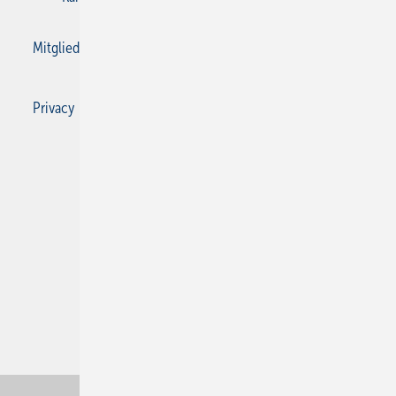
Mitgliedschaften und Engagement
Privacy Manager
Privacy Manager
RSS-Feed
SBZ Monteur abonnieren
© 2026 SBZ Monteur