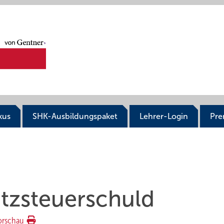
kus
SHK-Ausbildungspaket
Lehrer-Login
Pr
tzsteuerschuld
orschau