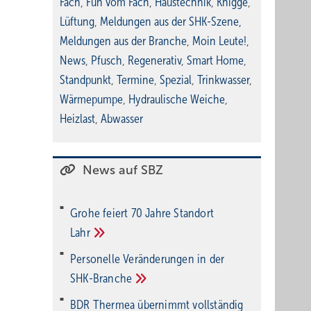
Fach
,
Fun vom Fach
,
Haustechnik
,
Knigge
,
Lüftung
,
Meldungen aus der SHK-Szene
,
Meldungen aus der Branche
,
Moin Leute!
,
News
,
Pfusch
,
Regenerativ
,
Smart Home
,
Standpunkt
,
Termine
,
Spezial
,
Trinkwasser
,
Wärmepumpe
,
Hydraulische Weiche
,
Heizlast
,
Abwasser
News auf SBZ
Grohe feiert 70 Jahre Standort
Lahr
Personelle Veränderungen in der
SHK-Branche
BDR Thermea übernimmt vollständig