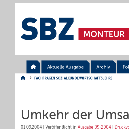
Springe
Springe
Springe
auf
auf
auf
Hauptinhalt
Hauptmenü
SiteSearch
Aktuelle Ausgabe
Archiv
Fo
FACHFRAGEN SOZIALKUNDE/WIRTSCHAFTSLEHRE
Umkehr der Umsa
01.09.2004
|
Veröffentlicht in
Ausgabe 09-2004
|
Druckv