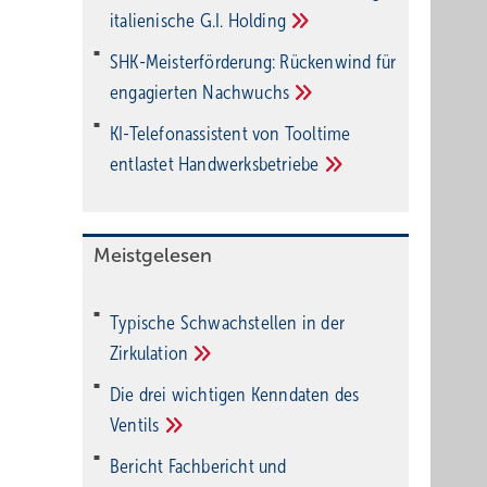
italienische G.I.
Holding
SHK-Meisterförderung: Rücken­wind für
enga­gier­ten
Nachwuchs
KI-Telefonassistent von Tooltime
entlastet
Hand­werks­be­triebe
Meistgelesen
Typische Schwachstellen in der
Zirkulation
Die drei wichtigen Kenndaten des
Ventils
Bericht Fachbericht und