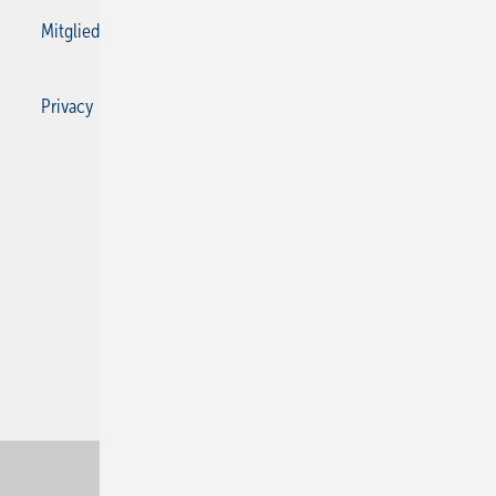
Mitgliedschaften und Engagement
Privacy Manager
Privacy Manager
RSS-Feed
SBZ Monteur abonnieren
© 2026 SBZ Monteur
Nach oben