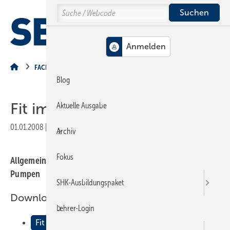
Springe
Springe
Springe
Search
auf
auf
auf
Hauptinhalt
Hauptmenü
SiteSearch
MENÜ
FACHFRAGEN
Blog
Fit im Fach
Aktuelle Ausgabe
01.01.2008
|
Veröffentlicht in
Ausgabe 01-2008
|
Druckvorschau
Archiv
Fokus
Allgemeines zur Abgasabführung, Rückstauschutz durch
Pumpen
SHK-Ausbildungspaket
Downloads:
Lehrer-Login
Fit im Fach