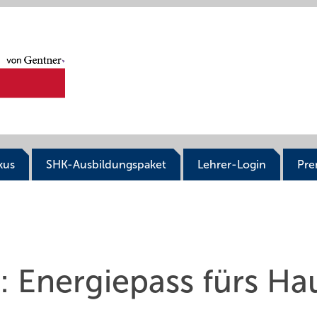
kus
SHK-Ausbildungspaket
Lehrer-Login
Pr
 Energiepass fürs Ha