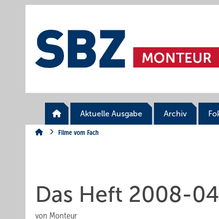
Springe
Springe
Springe
auf
auf
auf
Hauptinhalt
Hauptmenü
SiteSearch
Aktuelle Ausgabe
Archiv
Fo
Filme vom Fach
Das Heft 2008-04:
von
Monteur