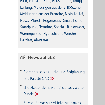
Fach
,
Fun vom Fach
,
Haustechnik
,
Knigge
,
Lüftung
,
Meldungen aus der SHK-Szene
,
Meldungen aus der Branche
,
Moin Leute!
,
News
,
Pfusch
,
Regenerativ
,
Smart Home
,
Standpunkt
,
Termine
,
Spezial
,
Trinkwasser
,
Wärmepumpe
,
Hydraulische Weiche
,
Heizlast
,
Abwasser
News auf SBZ
Elements setzt auf di­gi­ta­le Bad­pla­nung
mit Palette
CAD
„Heizkeller der Zu­kunft“ star­tet zwei­te
Run­de
Stiebel Eltron startet internatio­nales