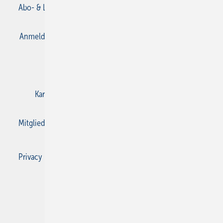
Abo- & Leserservice
AGB
Alle Inhalte chronologisch
Anmelden
Anmeldung & Registrierung
Datenschutz
E-Paper
Gentner Verlag
Impressum
Karriere bei Gentner
Kontakt
Mediaservice
Mitgliedschaften und Engagement
Privacy Manager
Privacy Manager
RSS-Feed
SBZ Monteur abonnieren
© 2026 SBZ Monteur