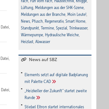
Fach
,
Fun vom Fach
,
Haustechnik
,
Knigge
,
Lüftung
,
Meldungen aus der SHK-Szene
,
Meldungen aus der Branche
,
Moin Leute!
,
News
,
Pfusch
,
Regenerativ
,
Smart Home
,
 Datei,
Standpunkt
,
Termine
,
Spezial
,
Trinkwasser
,
Wärmepumpe
,
Hydraulische Weiche
,
Heizlast
,
Abwasser
 Datei,
News auf SBZ
Elements setzt auf di­gi­ta­le Bad­pla­nung
mit Palette
CAD
 Datei,
„Heizkeller der Zu­kunft“ star­tet zwei­te
Run­de
Stiebel Eltron startet internatio­nales