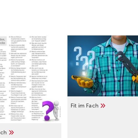
Fit im
Fach
ach