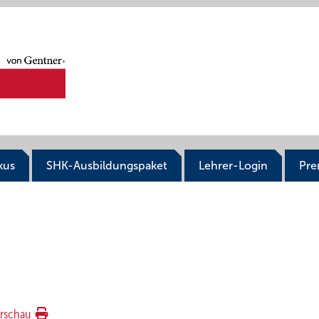
kus
SHK-Ausbildungspaket
Lehrer-Login
Pr
rschau