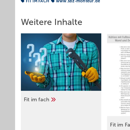
FIT IM FACH
www.sbz-monteur.de
Weitere Inhalte
Fit im
fach
Fit im
F