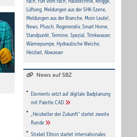
Fach
,
Fun vom Fach
,
Haustechnik
,
Knigge
,
Lüftung
,
Meldungen aus der SHK-Szene
,
Meldungen aus der Branche
,
Moin Leute!
,
News
,
Pfusch
,
Regenerativ
,
Smart Home
,
Standpunkt
,
Termine
,
Spezial
,
Trinkwasser
,
Wärmepumpe
,
Hydraulische Weiche
,
Heizlast
,
Abwasser
News auf SBZ
Elements setzt auf di­gi­ta­le Bad­pla­nung
mit Palette
CAD
„Heizkeller der Zu­kunft“ star­tet zwei­te
Run­de
Stiebel Eltron startet internatio­nales