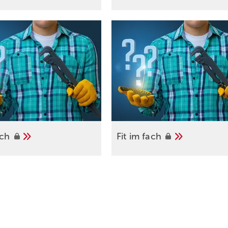
ach
Fit im
fach