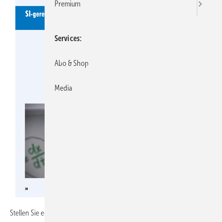
Premium
Services
Abo & Shop
Media
Stellen Sie es fest. Und so geht’s: Erst einmal das Rätsel lösen bzw. die