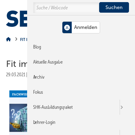
Springe
Springe
Springe
Search
auf
auf
auf
Hauptinhalt
Hauptmenü
SiteSearch
MENÜ
FIT IM FACH
Blog
Fit im Fach
Aktuelle Ausgabe
29.03.2021
|
Veröffentlicht in
Ausgabe 04-2021
|
Druckvorschau
Archiv
Fokus
SHK-Ausbildungspaket
Lehrer-Login