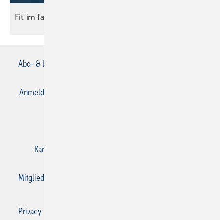
Fit im
fach
Abo- & Leserservice
AGB
Alle Inhalte chronologisch
Anmelden
Anmeldung & Registrierung
Datenschutz
E-Paper
Gentner Verlag
Impressum
Karriere bei Gentner
Kontakt
Mediaservice
Mitgliedschaften und Engagement
Privacy Manager
Privacy Manager
RSS-Feed
SBZ Monteur abonnieren