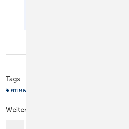
Teilen
Link kopieren
Tags
FIT IM FACH
www.sbz-monteur.de
Weitere Inhalte