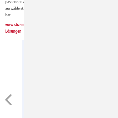
passenden Antworten ankreuzen (immer nur eine Antwort
auswählen). Und dann im Internet nachsehen, ob man richtig gelegen
hat:
www.sbz-monteur.de
➔
Aktuelle Ausgabe
➔
Fit im Fach:
Lösungen