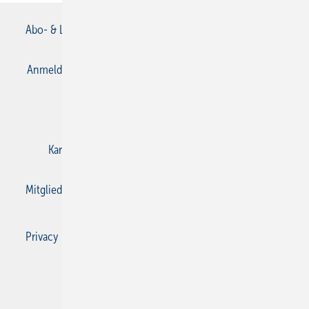
Abo- & Leserservice
AGB
Alle Inhalte chronologisch
Anmelden
Anmeldung & Registrierung
Datenschutz
E-Paper
Gentner Verlag
Impressum
Karriere bei Gentner
Kontakt
Mediaservice
Mitgliedschaften und Engagement
Privacy Manager
Privacy Manager
RSS-Feed
SBZ Monteur abonnieren
© 2026 SBZ Monteur