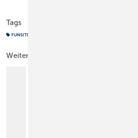
Teilen
Link kopieren
Tags
FUNSITE
Fun vom Fach
Newsletter
Weitere Inhalte