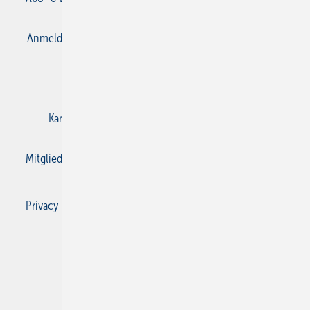
Anmelden
Anmeldung & Registrierung
Datenschutz
E-Paper
Gentner Verlag
Impressum
Karriere bei Gentner
Kontakt
Mediaservice
Mitgliedschaften und Engagement
Privacy Manager
Privacy Manager
RSS-Feed
SBZ Monteur abonnieren
© 2026 SBZ Monteur