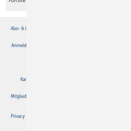
FunSite
Abo- & Leserservice
AGB
Alle Inhalte chronologisch
Anmelden
Anmeldung & Registrierung
Datenschutz
E-Paper
Gentner Verlag
Impressum
Karriere bei Gentner
Kontakt
Mediaservice
Mitgliedschaften und Engagement
Privacy Manager
Privacy Manager
RSS-Feed
SBZ Monteur abonnieren