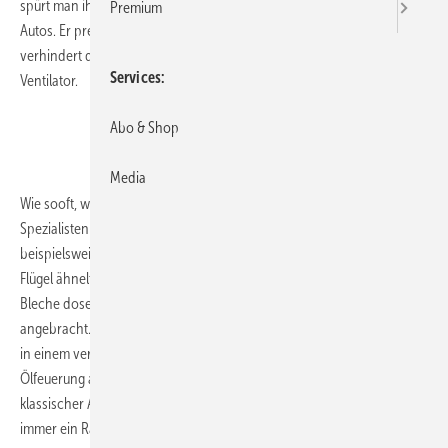
spürt man ihn nur, als leichte Brise aus den Lüftungsschlitzen des
Premium
Autos. Er presst die Verbrennungsluft in den uralten Ölkessel und er
verhindert das Verglühen des DualCores im modernen PC: Der
Services
Ventilator.
.
Abo & Shop
.
Media
Wie sooft, wenn jemand seinen Job besonders gut machen soll, sind
Spezialisten gefragt. Im Falle eines Deckenventilators rotiert
beispielsweise eine Anzahl von Flügeln um eine Achse. Die Form der
Flügel ähnelt denen von Insekten. Dann wiederum sind gekrümmte
Bleche dosenförmig mit konstantem Abstand um eine Achse
angebracht. Diese Achse treibt gleichzeitig eine Ölpumpe und bringt
in einem vernünftigen Zusammenspiel eine emissionsarme
Ölfeuerung an den Start. Während der Deckenventilator als
klassischer Axialventilator konstruiert wird, ist das Brennergebläse
immer ein Radialventilator.