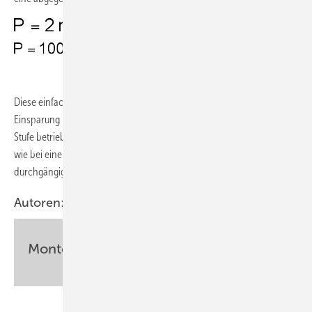
.
Diese einfache Beziehung macht klar, welches Potenzial zur
Einsparung besteht, wenn ein Ventilator nicht immer auf der höchsten
Stufe betrieben wird. Eine dem Bedarf angepasste Leistung verringert,
wie bei einer Pumpe, den Energieverbrauch gegenüber einem
durchgängigen Volllastbetrieb.
Autoren:
Monteur