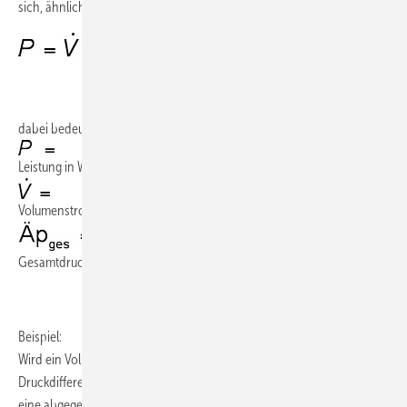
sich, ähnlich wie bei einer Pumpe, mittels der einfachen Beziehung:
.
dabei bedeutet
Leistung in W
Volumenstrom in m³/s
Gesamtdruckdifferenz in Pa
.
Beispiel:
Wird ein Volumenstrom von 2 m³/s (7200 m³/h) bei einer
Druckdifferenz von 50 Pa mittels Ventilator gefördert so ergibt sich
eine abgegebene Leistung von: