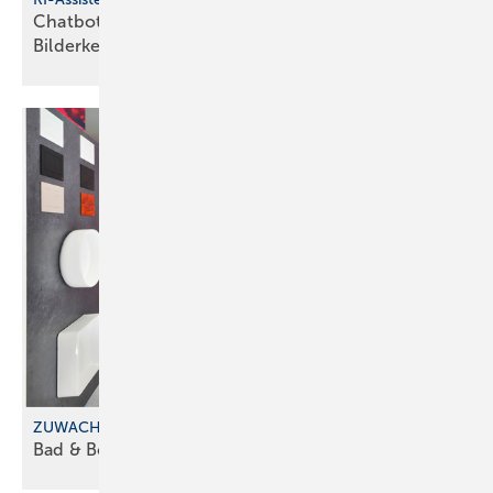
Chatbot mit Sprachsteuerung und
Bilderkennung
ZUWACHS BEIM FRANCHISEKONZEPT
Bad & Body im
Saarland