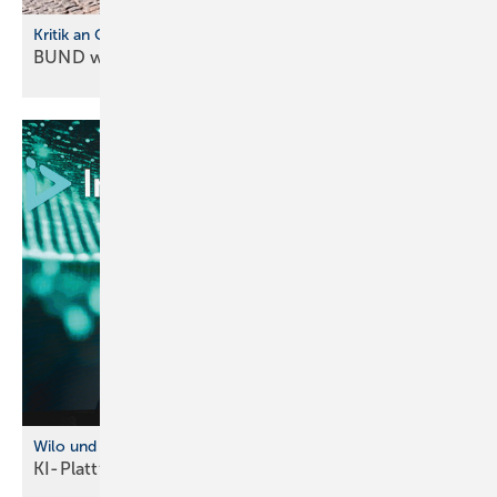
Kritik an Gebäudemode rnisierungsgesetz
BUND warnt vor neuer
Heizkostenfalle
Wilo und InstaD eep kooperieren
KI-Plattform für intelligente
Wasserinfrastruktur