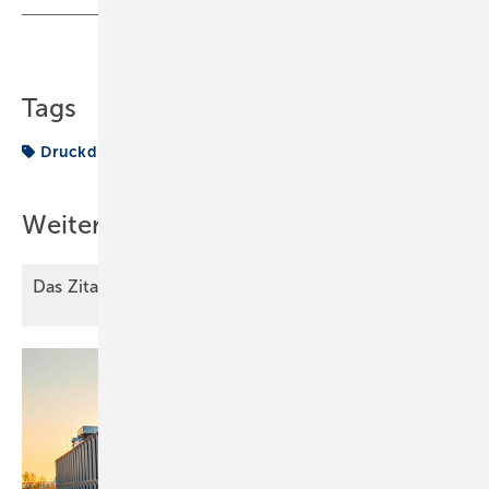
Teilen
Link kopieren
Tags
Druckdifferenz
Lüftung
Volumenstrom
Weitere Inhalte
Das Zitat des
Monats