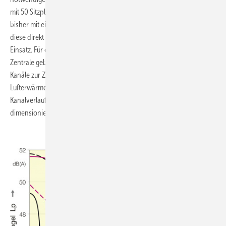
mit 50 Sitzplätzen (und neuerdings ohne Raucherlaubnis). Es wurde
bisher mit einfachen Entlüftern in den Außenfenstern betrieben. Da
diese direkt in Freie bliesen, kamen einzelne Axialventilatoren zum
Einsatz. Für eine energetische Sanierung des Gasthauses soll eine
Zentrale gebaut werden. Aus allen Ecken der Gasträume werden
Kanäle zur Zentrale unter dem Dach verlegt. Es werden Schalldämpfer,
Lufterwärmer, Volumenstromregler und weitere Technik in den
Kanalverlauf montiert. Diese Luft wird dann von einem entsprechend
dimensionierten Radialventilator in der Zentrale der Anlage bewegt.
.