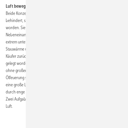
Luft bewegen ist ihr Job
Beide Konzepte haben sich im Laufe ihrer Evolution nicht gegenseitig
behindert, sondern sind parallel und kontinuierlich weiterentwickelt
worden. Sie konkurrieren also nicht, sondern fristen ein gemütliches
Nebeneinander bei den Herstellern. Die Aufgaben sind natürlich auch
extrem unterschiedlich. Soll der klassische Deckenventilator oft die
Stauwärme unter der Kaufhausdecke in den Aufenthaltsbereich der
Käufer zurück drücken, ist das Hauptaugenmerk auf Luftbewegung
gelegt worden. Der Axialventilator pustet also in dieser Anordnung
ohne großen Widerstand enorme Luftmengen zum Boden. Bei einer
Ölfeuerung sieht das völlig anders aus. Hier muss der Radialventilator
eine große Luftmenge auch noch gegen einen hohen Widerstand
durch enge Kesselzüge prügeln und zum Schornstein hinaus jagen.
Zwei Aufgaben, die nur eines gemeinsam haben, die Bewegung von
Luft.
.