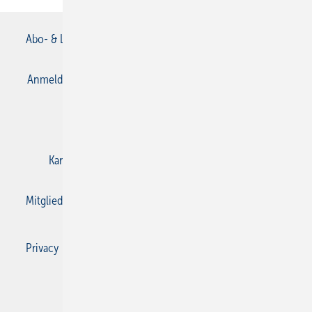
Abo- & Leserservice
AGB
Alle Inhalte chronologisch
Anmelden
Anmeldung & Registrierung
Datenschutz
E-Paper
Gentner Verlag
Impressum
Karriere bei Gentner
Kontakt
Mediaservice
Mitgliedschaften und Engagement
Privacy Manager
Privacy Manager
RSS-Feed
SBZ Monteur abonnieren
© 2026 SBZ Monteur