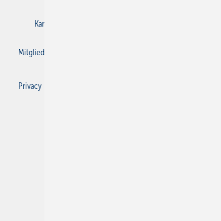
Karriere bei Gentner
Kontakt
Mediaservice
Mitgliedschaften und Engagement
Privacy Manager
Privacy Manager
RSS-Feed
SBZ Monteur abonnieren
© 2026 SBZ Monteur