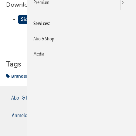
Premium
Downloads:
Sicher f√ºr den Fall des Falles
Services
Abo & Shop
Teilen
Link kopieren
Media
Tags
Brandschutz
Installateur
Abo- & Leserservice
AGB
Alle Inhalte chronologisch
Anmelden
Anmeldung & Registrierung
Datenschutz
E-Paper
Gentner Verlag
Impressum