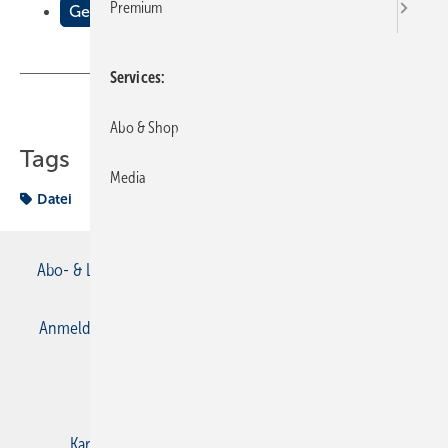
Premium
Gewusst wo
Services
Teilen
Link kopieren
Abo & Shop
Tags
Media
Datei
Abo- & Leserservice
AGB
Alle Inhalte chronologisch
Anmelden
Anmeldung & Registrierung
Datenschutz
E-Paper
Gentner Verlag
Impressum
Karriere bei Gentner
Kontakt
Mediaservice