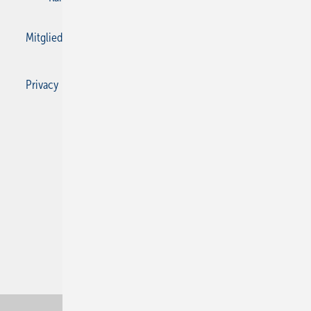
Mitgliedschaften und Engagement
Privacy Manager
Privacy Manager
RSS-Feed
SBZ Monteur abonnieren
© 2026 SBZ Monteur