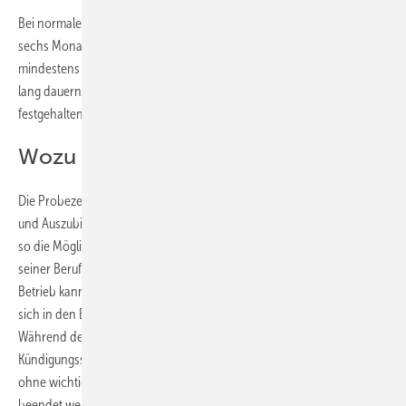
Bei normalen Arbeitsverträgen beträgt die Probezeit in der Regel
sechs Monate. In Ausbildungsverträgen ist das anders. Hier muss sie
mindestens einen Monat betragen und darf höchstens vier Monate
lang dauern. Die Probezeit muss schriftlich im Ausbildungsvertrag
festgehalten sein.
Wozu die Zeit der Probe?
Die Probezeit dient in erster Linie dazu, dass sich Ausbildungsbetrieb
und Auszubildende gegenseitig kennenlernen können. Der Azubi hat
so die Möglichkeit herauszufinden, ob er die richtige Entscheidung bei
seiner Berufswahl getroffen hat (was natürlich zu hoffen ist) und der
Betrieb kann überprüfen, ob der Azubi für den Beruf geeignet ist und
sich in den Betriebsablauf gut einfügt (was ebenfalls zu hoffen ist).
Während der Probezeit gilt der ansonsten gesetzlich geregelte
Kündigungsschutz nicht. Das Berufsausbildungsverhältnis kann also
ohne wichtigen Grund von beiden Seiten ohne Einhaltung einer Frist
beendet werden. Das bedeutet, der Azubi kann von „heute auf