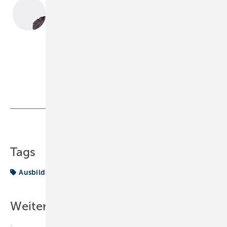
Julia Reisch
Julia Reisch, Rechtsanwältin bei Reuter / Hald &
Partner
reisch@hald-partner.eu
Teilen
Link kopieren
Tags
Ausbildung
Lehre
MEIN GUTES RECHT
Weitere Inhalte