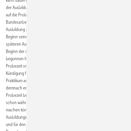
kann dabei nur verkürzt werden, jedoch nicht ganz entfallen. Ein vor
der Ausbildung im Ausbildungsbetrieb absolviertes Praktikum ist nicht
auf die Probezeit anzurechnen. Das hat erst vor kurzem das
Bundesarbeitsgericht entschieden. Geklagt hatte ein Azubi, der eine
Ausbildung zum Einzelhandelskaufmann begonnen hatte und vor
Beginn seiner Ausbildung einen Praktikantenvertrag mit seinem
späteren Ausbildungsvertrag geschlossen hat, um die Zeit bis zum
Beginn der Ausbildung zu überbrücken. Nachdem er die Ausbildung
begonnen hatte, wurde er mit Ablauf der drei Monate dauernden
Probezeit vom Ausbildungsbetrieb gekündigt. Der Azubi hielt die
Kündigung für unwirksam, weil er der Meinung war, dass sein
Praktikum auf die Probezeit anzurechnen sei und die Kündigung
demnach erst nach der Probezeit erfolgt sei. Die Anrechnung auf die
Probezeit begründete er damit, dass sein Ausbildungs­betrieb sich
schon während des Praktikums ein umfassendes Bild von ihm hätte
machen können und somit bereits vor Beginn des
Ausbildungsverhältnisses wissen konnte, ob er in den Betrieb passt
und für den Beruf geeignet erscheint.