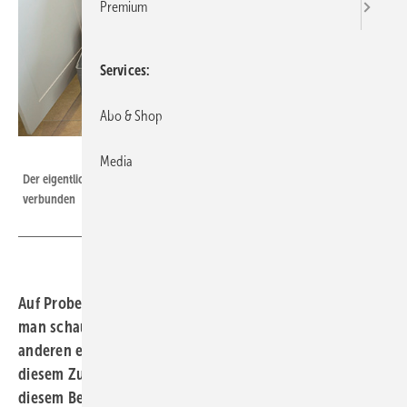
Premium
Services
Abo & Shop
Bild: Wavebreakmedia Ltd / thinkstock
Media
Der eigentliche Beginn der Lehrzeit ist fast immer mit einer Probezeit
verbunden
Auf Probe zu arbeiten bedeutet für beide Seiten, dass
man schaut, ob die jeweiligen Erwartungen an den
anderen erfüllt werden. Welche rechtlichen Belange in
diesem Zusammenhang interessant sind, erfahren Sie in
diesem Bericht.