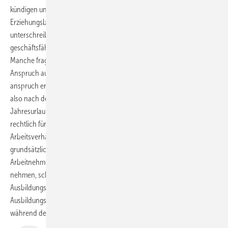
kündigen und ist er noch minderjährig, dann müssen auch die
Erziehungsberechtigten, in der Regel also die Eltern, die Kündigung
unterschreiben, weil der Azubi erst mit Eintritt der Volljährigkeit voll
geschäftsfähig ist.
Manche fragen sich sicherlich, ob sie bereits während der Probezeit
Anspruch auf Urlaub haben. Grundsätzlich entsteht der volle Urlaubs­
anspruch erst wenn das Ausbildungsverhältnis sechs Monate besteht,
also nach der Probezeit. Dann kann theoretisch der volle
Jahresurlaub genommen werden. Allerdings steht einem rein
rechtlich für jeden vollen Monat des Bestehens des
Arbeitsverhältnisses ein Zwölftel des Jahresurlaubs zu, also
grundsätzlich schon in der Probezeit – auch wenn die meisten
Arbeitnehmer und Azubis in der Probezeit davon absehen, Urlaub zu
nehmen, schließlich wollen sie gleich zu Beginn des Arbeits- bzw.
Ausbildungsverhältnisses zeigen, „was in ihnen steckt“. Im
Ausbildungsvertrag kann allerdings auch geregelt werden, dass
während der Probezeit kein Urlaub genommen werden kann.