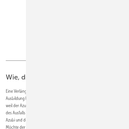
Wie, die Probe verlängern?
Eine Verlängerung der Probezeit ist nur dann möglich, wenn die
Ausbildung länger als ein Drittel der Probezeit ausfällt, zum Beispiel,
weil der Azubi lange krank ist. Eine solche Verlängerung für den Fall
des Ausfalls der Ausbildung muss dann aber vorher zwischen dem
Azubi und dem Ausbildungs­betrieb schriftlich vereinbart werden.
Möchte der Azubi das Ausbildungsverhältnis in der Probezeit