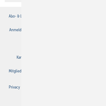
Abo- & Leserservice
AGB
Alle Inhalte chronologisch
Anmelden
Anmeldung & Registrierung
Datenschutz
E-Paper
Gentner Verlag
Impressum
Karriere bei Gentner
Kontakt
Mediaservice
Mitgliedschaften und Engagement
Privacy Manager
Privacy Manager
RSS-Feed
SBZ Monteur abonnieren
© 2026 SBZ Monteur