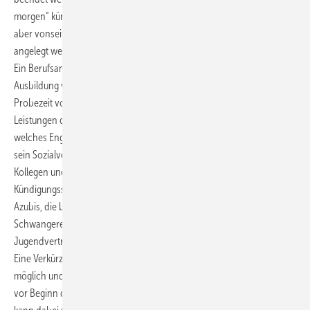
morgen“ kündigen bzw. gekündigt werden. Selbstverständlich müssen
aber vonseiten des Ausbildungsbetriebs an Azubis andere Maßstäbe
angelegt werden als an „normale“, bereits ausgelernte Arbeitnehmer.
Ein Berufs­anfänger ist in erster Linie noch geprägt durch die der
Ausbildung vorausgegangene Schulzeit. Es sollte daher innerhalb der
Probezeit vom Ausbildungsbetrieb nicht nur geprüft werden, welche
Leistungen der Azubi bringt, sondern auch wie lernwillig er ist,
welches Engagement er zeigt, wie er sich im Betrieb einbringt und wie
sein Sozialverhalten ist, also wie sich der Azubi gegenüber Ausbildern,
Kollegen und Kunden verhält.
Kündigungsschutz während der Probezeit besteht jedoch für solche
Azubis, die besonders schutzwürdig sind. Das sind im Einzelnen:
Schwangere, Schwerbehinderte oder Mitglieder der
Jugendvertretung.
Eine Verkürzung der Probezeit ist nur in absoluten Ausnahmefällen
möglich und kommt vor allem dann in Frage, wenn der Azubi bereits
vor Beginn der Ausbildung im Betrieb beschäftigt war. Die Probezeit