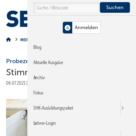
Springe
Springe
Springe
Search
auf
auf
auf
Hauptinhalt
Hauptmenü
SiteSearch
MENÜ
MEIN GUTES RECHT
Blog
Probezeit in der Ausbildungszeit
Aktuelle Ausgabe
Stimmt es zwischen uns?
Archiv
06.07.2021
|
Druckvorschau
Fokus
SHK-Ausbildungspaket
Lehrer-Login