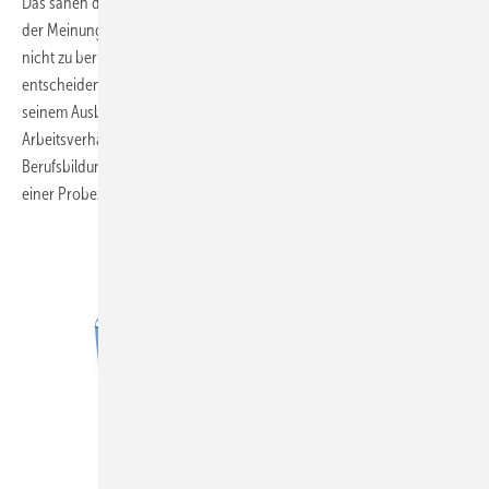
Das sahen die Richter des Bundesarbeitsgerichts anders. Sie waren
der Meinung, dass die Tätigkeit des Azubis vor Beginn der Ausbildung
nicht zu berücksichtigen sei. Der Fall wäre sogar dann nicht anders zu
entscheiden, wenn der Azubi vor der Ausbildung kein Praktikum in
seinem Ausbildungsbetrieb absolviert hätte, sondern ein „richtiges“
Arbeitsverhältnis mit dem Betrieb gehabt hätte. Denn nach dem
Berufsbildungsgesetz muss ein Ausbildungsverhältnis zwingend mit
einer Probezeit von mindestens einem Monat beginnen.