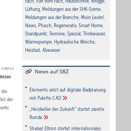
Fach
,
Fun vom Fach
,
Haustechnik
,
Knigge
,
Lüftung
,
Meldungen aus der SHK-Szene
,
Meldungen aus der Branche
,
Moin Leute!
,
News
,
Pfusch
,
Regenerativ
,
Smart Home
,
Standpunkt
,
Termine
,
Spezial
,
Trinkwasser
,
Wärmepumpe
,
Hydraulische Weiche
,
Heizlast
,
Abwasser
BVF e.V
News auf SBZ
 Heizen
Elements setzt auf di­gi­ta­le Bad­pla­nung
 die
mit Palette
CAD
eil der
werks
„Heizkeller der Zu­kunft“ star­tet zwei­te
Run­de
Stiebel Eltron startet internatio­nales