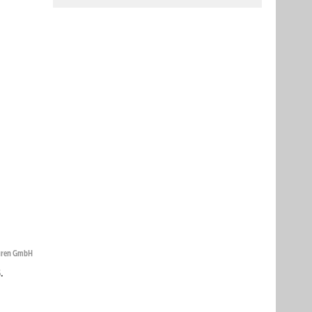
uren GmbH
.