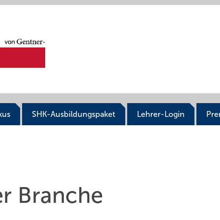
kus
SHK-Ausbildungspaket
Lehrer-Login
Pr
r Branche