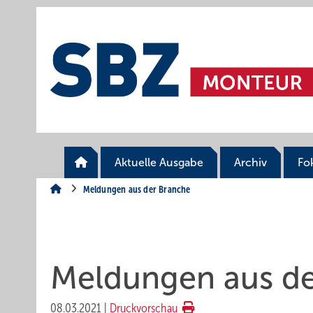
Springe
Springe
Springe
auf
auf
auf
Hauptinhalt
Hauptmenü
SiteSearch
Aktuelle Ausgabe
Archiv
Fo
Meldungen aus der Branche
Meldungen aus de
08.03.2021
|
Druckvorschau