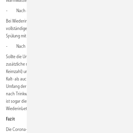
Warmwasserleitung durchgeführt.
- Nach 4 Wochen Wasser vollständig austauschen
Bei Wiederinbetriebnahme nach maximal 4 Wochen ist ein
vollständiger Wasseraustausch an allen Entnahmestellen durch
Spülung mit Wasser nach DVGW-Arbeitsblatt 557 durchzuführen.
- Nach mehr als 4 Wochen muss getestet werden
Sollte die Unterbrechung länger als einen Monat dauern, sind
zusätzliche mikrobiologische Kontrolluntersuchungen (allgemeine
Keimzahl) und Legionellen durchzuführen, und zwar sowohl in den
Kalt- als auch in den Warmwasserleitungen. Es empfiehlt sich hier ein
Umfang der Beprobung analog einer orientierenden Untersuchung
nach TrinkwV. Ist eine Stilllegung von mehr als 6 Monaten abzusehen,
ist sogar die Anschlussleitung durch das WVU abzutrennen und zur
Wiederinbetriebnahme gemäß DIN EN 806-4 vorzugehen.
Fazit
Die Corona-Krise beutelt die gesamte Wirtschaft. Um den Schaden