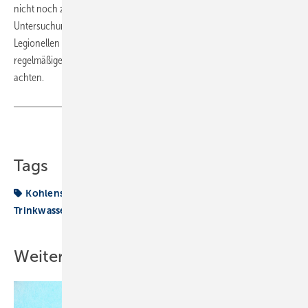
nicht noch zu verschlimmern, und bei der nächsten Routine-
Untersuchung plötzlich auch noch mit Positiv-Befunden auf
Legionellen ein böses Erwachen zu erleben, sollte man tunlichst auf
regelmäßigen Wasseraustausch in den häuslichen Wasserleitungen
achten.
Teilen
Link kopieren
Tags
Kohlenstoffdioxid
Legionellen
Lüftungsanlage
Trinkwasser-Installation
Weitere Inhalte