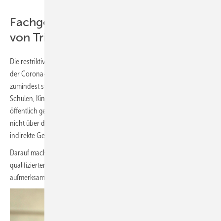
Fachgerechte Außerbetriebnahme
von Trinkwasser-Installationen
Die restriktiven Vorgaben von Bund und Ländern zur Eindämmung
der Corona-Infektionen haben vielerorts die Schließung oder
zumindest starke Nutzungs-Einschränkung vieler Einrichtungen, wie
Schulen, Kindertagesstätten, Hotels und anderer gewerblich und
öffentlich genutzter Gebäude zur Folge. Der Corona-Virus ist zwar
nicht über das Trinkwasser übertragbar, bringt jedoch trotzdem eine
indirekte Gefährdung des Trinkwassers mit sich.
Darauf macht der kürzlich gegründete „Deutsche Verein der
qualifizierten Sachverständigen für Trinkwasserhygiene – DVQST e.V.“
aufmerksam und zeigt auf, was jetzt zu tun ist.