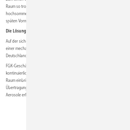
Raum so trocken, dass Viren stärker aktiviert werden. Und bei
hochsommerlichen Temperaturen wird es im Klassenzimmer am
späten Vormittag schnell viel zu warm für konzentriertes Lernen.
Die Lösung: Lüftungsanlagen
Auf der sicheren Seite sind Schulgebäude und Klassenzimmer, die mit
einer mechanischen Lüftungsanlage ausgestattet sind. Dies trifft in
Deutschland allerdings nur für weniger als 10 % der Schulgebäude zu.
FGK-Geschäftsführer Günther Mertz: „Mit einer Lüftungsanlage, die
kontinuierlich belastete Raumluft abtransportiert und Frischluft in den
Raum einbringt, wird die Virenlast im Raum deutlich gesenkt. Da die
Übertragung der Corona-Viren mit hoher Wahrscheinlichkeit über
Aerosole erfolgt, spielt die Lüftung eine entscheidende Rolle.“