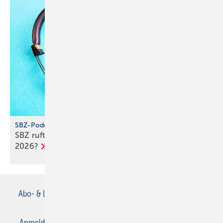
SBZ-Podcast
SBZ ruft an – Folge 5: Wie wird das SHK-Jahr
2026?
Abo- & Leserservice
AGB
Alle Inhalte chronologisch
Anmelden
Anmeldung & Registrierung
Datenschutz