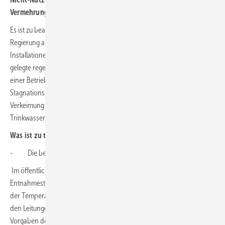
Vermehrung von Legionellen führen!
Es ist zu beachten, dass mit dem Schließungsgebot durch die
Regierung auch der bestimmungsgemäße Betrieb von Trinkwasser-
Installationen nicht mehr gegeben ist. Der bei der Planung zugrunde
gelegte regelmäßige Austausch in den Wasserleitungen ist aufgrund
einer Betriebsunterbrechung nicht mehr sichergestellt, was zu
Stagnations-Bedingungen führt und damit das Risiko mikrobieller
Verkeimung mit Legionellen und anderen pathogenen Keimen im
Trinkwasser stark erhöht.
Was ist zu tun?
- Die bestimmungsgemäße Nutzung muss simuliert werden
Im öffentlichen Gebäude, Restaurant, Firma etc. müssen
Entnahmestellen spätestens alle 72 Stunden mindestens bis Erreichen
der Temperaturkonstanz genutzt bzw. gespült werden, damit das in
den Leitungen befindliche Trinkwasser ausgetauscht wird. (Nach den
Vorgaben der Trinkwasserverordnung, die sich ebenso wie die