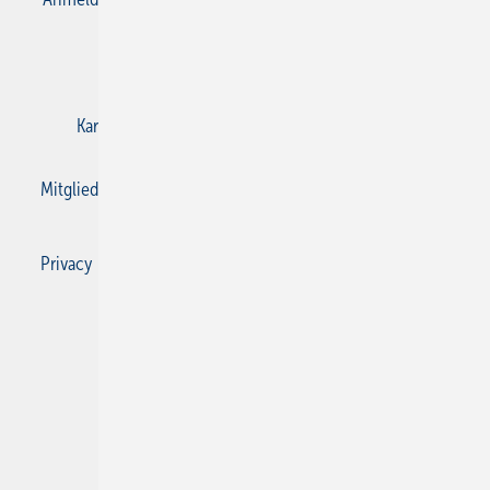
E-Paper
Gentner Verlag
Impressum
Karriere bei Gentner
Kontakt
Mediaservice
Mitgliedschaften und Engagement
Privacy Manager
Privacy Manager
RSS-Feed
SBZ Monteur abonnieren
© 2026 SBZ Monteur