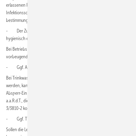
erlassenen Rechtsverordnungen zum Corona-Virus auf dem
Infektionsschutzgesetz beruft, ist in Trinkwasser-Installationen der
bestimmungsgemäße Betrieb jederzeit sicherzustellen.)
- Der Zustand der Trinkwasser-Installation muss technisch und
hygienisch einwandfrei sein
Bei Betriebsunterbrechungen von mehr als 3 Tagen sind
vorbeugende und nachsorgende Maßnahmen zu organisieren.
- Ggf. Absperr-Einrichtung schließen
Bei Trinkwasser-Installationen, die länger als 72 Stunden nicht genutzt
werden, kann zu Beginn der Betriebsunterbrechung die jeweilige
Absperr-Einrichtung geschlossen werden. (Nach den Vorgaben der
a.a.R.d.T., die jüngst in der Tabelle 2 der neuen Richtlinie VDI 6023-
3/3810-2 konsolidiert wurden.)
- Ggf. Trinkwasser-Erwärmung abschalten
Sollen die Leitungen nicht abgesperrt und weiterhin gespült werden,