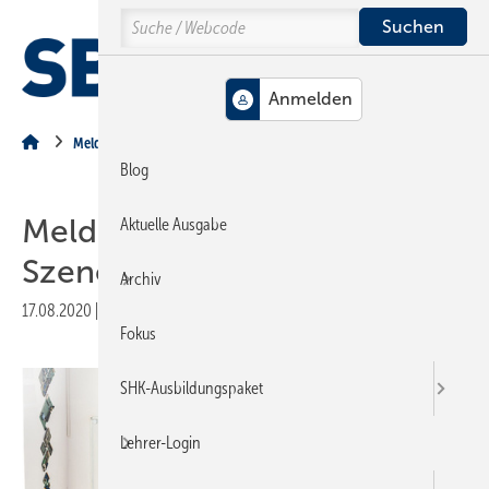
Springe
Springe
Springe
Search
auf
auf
auf
Hauptinhalt
Hauptmenü
SiteSearch
MENÜ
Meldungen aus der Branche
Blog
Meldungen aus der SHK-
Aktuelle Ausgabe
Szene
Archiv
17.08.2020
|
Druckvorschau
Fokus
SHK-Ausbildungspaket
Lehrer-Login