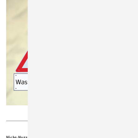
Getty Images/iStockphoto/Animaflora
Nicht-Nutzung von Trinkwasser-Installationen kann zur