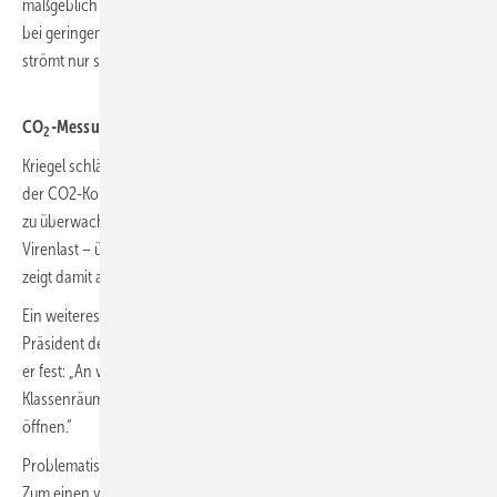
maßgeblich von den Witterungsverhältnissen ab: Bei Windstille oder
bei geringem Temperaturunterschied zwischen innen und außen
strömt nur sehr wenig oder fast gar keine Frischluft ins Klassenzimmer.
CO
-Messungen versprechen Lüftungserfolg
2
Kriegel schlägt deshalb vor, den Lüftungserfolg durch eine Messung
der CO2-Konzentration zu kontrollieren und durch eine CO2-Ampel
zu überwachen. Steigt der CO2-Gehalt – und damit auch die mögliche
Virenlast – über einen empfohlenen Wert, springt sie auf „Gelb“ und
zeigt damit an, dass gelüftet werden soll.
Ein weiteres Manko der Fensterlüftung kennt Heinz-Peter Meidinger,
Präsident des Deutschen Lehrerverbands. In einer dpa-Meldung stellt
er fest: „An vielen Schulen lassen sich die Fenster in höher gelegenen
Klassenräumen aus Sicherheitsgründen nicht oder nur einen Spalt
öffnen.“
Problematisch ist die Fensterlüftung auch in der kälteren Jahreszeit.
Zum einen verschwendet sie Energie, zum anderen wird die Luft im