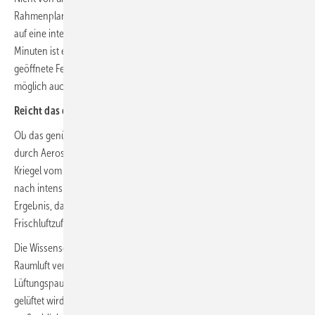
Rahmenplan für Hygienemaßnahmen für das neue Schuljahr: „Es ist
auf eine intensive Lüftung der Räume zu achten. Mindestens alle 45
Minuten ist eine Stoßlüftung bzw. Querlüftung durch vollständig
geöffnete Fenster über mehrere Minuten vorzunehmen, wenn
möglich auch öfter während des Unterrichts.“
Reicht das empfohlene Fensterlüften aus?
Ob das genügt, um die Gefahr einer Übertragung von Corona-Viren
durch Aerosole möglichst gering zu halten? Prof. Dr.-Ing. Martin
Kriegel vom Hermann-Rietschel-Institut (HRI) der TU Berlin kommt
nach intensiven wissenschaftlichen Untersuchungen zu dem
Ergebnis, dass die empfohlene Fensterlüftung für eine angemessene
Frischluftzufuhr in der Regel nicht ausreicht.
Die Wissenschaftler haben untersucht, wie sich Aerosole in der
Raumluft verteilen. Kriegel hält es für besser, schon nach 30 min eine
Lüftungspause einzulegen, in der das leere Klassenzimmer 15 min lang
gelüftet wird. Ob eine Fensterlüftung wirklich ausreicht, hängt