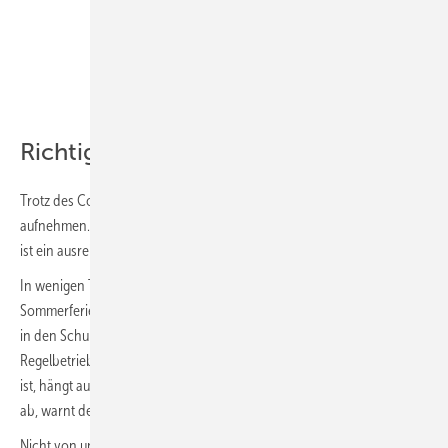
Richtiges Lüften im Klassenzimmer
Trotz des Coronavirus sollen Schulen wieder den Regelbetrieb
aufnehmen. Um die Infektionsgefahr in Klassenräumen zu verringern,
ist ein ausreichender Luftaustausch erforderlich.
In wenigen Tagen enden in den ersten Bundesländern die
Sommerferien. Wenn es das weitere Infektionsgeschehen zulässt, soll
in den Schulen trotz der Coronavirus-Pandemie wieder der
Regelbetrieb aufgenommen werden. Ob das wirklich empfehlenswert
ist, hängt auch von der Möglichkeit zur Belüftung der Klassenräume
ab, warnt der Fachverband Gebäude-Klima (FGK).
Nicht von ungefähr fordert die Kultusministerkonferenz in ihrem