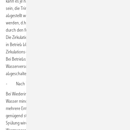
kann es je nach geplanter Dauer der Betriebs-Unterbrechung sinnvoll
sein, die Trinkwasser-Erwärmung abzuschalten. Wenn die TWE
abgestellt werden soll, muss diese dann jedoch auch kalt ausgespült
werden, d.h. die Warmwasserleitungen sollten nicht erst langsam
durch den für Legionellen günstigen Temperatur-Bereich abkühlen.
Die Zirkulationspumpe sollte während der Spülmaßnahmen trotzdem
in Betrieb bleiben, um auch in der ansonsten stagnierenden
Zirkulations-Leitung ebenfalls für einen Wasseraustausch zu sorgen.
Bei Betriebsunterbrechungen ab 4 Wochen sollte generell die
Wasserversorgung abgesperrt und die Zirkulationspumpe
abgeschaltet werden.
- Nach 7 Tagen Wasser fließen lassen
Bei Wiederinbetriebnahme nach spätestens 7 Tagen genügt es, das
Wasser mindestens 5 Minuten fließen zu lassen. Wichtig ist hierbei,
mehrere Entnahmestellen gleichzeitig zu öffnen, um für eine
genügend starke Durchströmung der Verteil-Leitungen zu sorgen. Die
Spülung wird getrennt sowohl in der Kalt- als auch in der