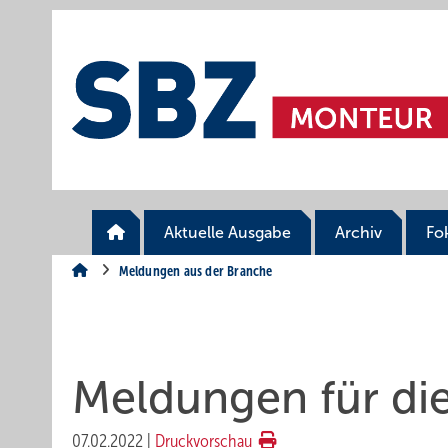
Springe
Springe
Springe
auf
auf
auf
Hauptinhalt
Hauptmenü
SiteSearch
Aktuelle Ausgabe
Archiv
Fo
Meldungen aus der Branche
Meldungen für di
07.02.2022
|
Druckvorschau