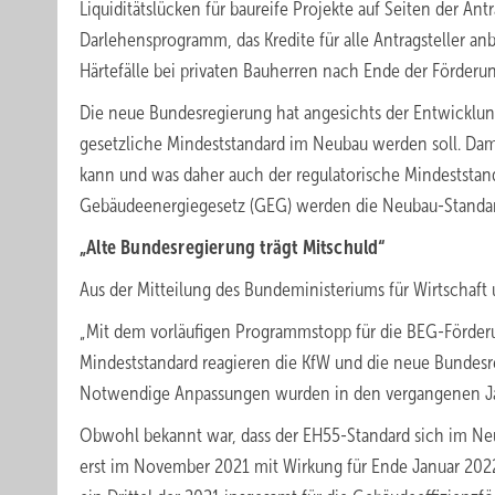
Liquiditätslücken für baureife Projekte auf Seiten der An
Darlehensprogramm, das Kredite für alle Antragsteller an
Härtefälle bei privaten Bauherren nach Ende der Förderu
Die neue Bundesregierung hat angesichts der Entwicklun
gesetzliche Mindeststandard im Neubau werden soll. Dami
kann und was daher auch der regulatorische Mindeststanda
Gebäudeenergiegesetz (GEG) werden die Neubau-Standar
„Alte Bundesregierung trägt Mitschuld“
Aus der Mitteilung des Bundeministeriums für Wirtschaft
„Mit dem vorläufigen Programmstopp für die BEG-Förder
Mindeststandard reagieren die KfW und die neue Bundesre
Notwendige Anpassungen wurden in den vergangenen Ja
Obwohl bekannt war, dass der EH55-Standard sich im Neu
erst im November 2021 mit Wirkung für Ende Januar 2022