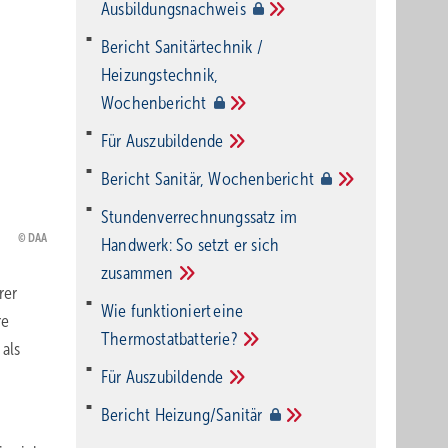
Ausbildungsnachweis
Bericht Sanitärtechnik /
Heizungstechnik,
Wochenbericht
Für
Auszubildende
Bericht Sanitär,
Wochenbericht
Stundenverrechnungssatz im
DAA
Handwerk: So setzt er sich
zusammen
rer
Wie funktioniert eine
re
Thermostatbatterie?
als
Für
Auszubildende
Bericht
Heizung/Sanitär