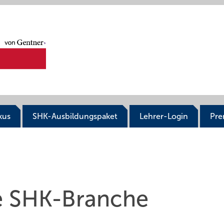
kus
SHK-Ausbildungspaket
Lehrer-Login
Pr
e SHK-Branche