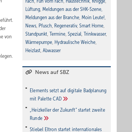
ch
Fach
,
Fun vom Fach
,
Haustechnik
,
Knigge
,
Lüftung
,
Meldungen aus der SHK-Szene
,
Meldungen aus der Branche
,
Moin Leute!
,
eführt.
News
,
Pfusch
,
Regenerativ
,
Smart Home
,
der
Standpunkt
,
Termine
,
Spezial
,
Trinkwasser
,
he von
Wärmepumpe
,
Hydraulische Weiche
,
Heizlast
,
Abwasser
elegen.
News auf SBZ
Elements setzt auf di­gi­ta­le Bad­pla­nung
mit Palette
CAD
„Heizkeller der Zu­kunft“ star­tet zwei­te
Run­de
Stiebel Eltron startet internatio­nales