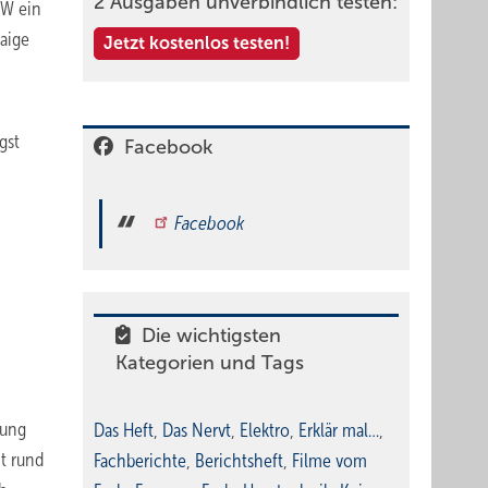
2 Ausgaben unverbindlich testen:
fW ein
waige
Jetzt kostenlos testen!
gst
Facebook
Facebook
Die wichtigsten
Kategorien und Tags
rung
Das Heft
,
Das Nervt
,
Elektro
,
Erklär mal…
,
t rund
Fachberichte
,
Berichtsheft
,
Filme vom