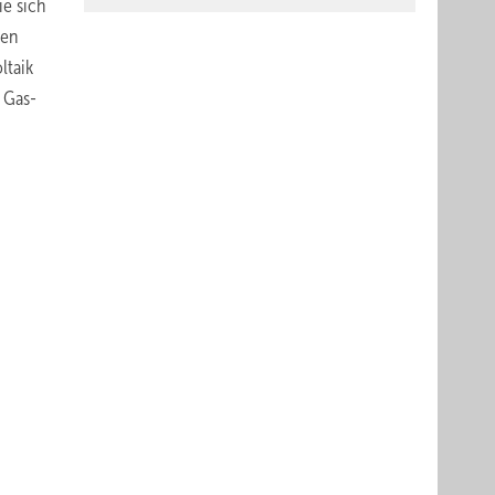
ie sich
den
ltaik
 Gas-