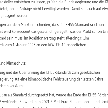
tragsteller entstehen zu lassen, prüfen die Bundesregierung und die K
bietet, deren Anträge nicht bewilligt wurden. Damit soll auch auf et
ng reagiert werden.
gen auf dem Markt entschieden, dass der EH55-Standard rasch der
t wird konsequent das gesetzlich geregelt, was der Markt schon län
rd sein muss. Im Koalitionsvertrag steht allerdings: …im
ds zum 1. Januar 2025 an den KfW-EH 40 angeglichen.
 und Klimaschutz:
ung und der Überführung des EH55-Standards zum gesetzlichen
gierung auf eine klimapolitische Fehlsteuerung der letzten Jahre.
hren versäumt.
bau als Standard durchgesetzt hat, wurde das Ende der EH55-Förde
 verkündet. So wurden in 2021 6 Mrd. Euro Steuergelder – und dami