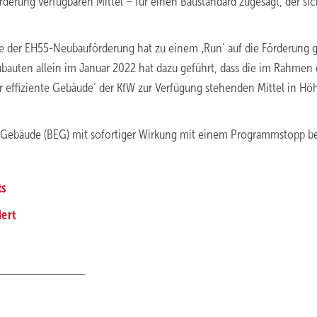
rderung verfügbaren Mittel – für einen Baustandard zugesagt, der si
der EH55-Neubauförderung hat zu einem ‚Run‘ auf die Förderung g
bauten allein im Januar 2022 hat dazu geführt, dass die im Rahmen 
ür effiziente Gebäude‘ der KfW zur Verfügung stehenden Mittel in Hö
e Gebäude (BEG) mit sofortiger Wirkung mit einem Programmstopp b
ts
ert