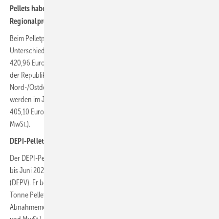
Pellets haben noch einen großen preislichen Vorsprung
Regionalpreise
Beim Pelletpreis ergeben sich im Juni 2022 regional folgende
Unterschiede (Abnahme 6 t): In Süddeutschland sind Pellets mit
420,96 Euro/t wie in den letzten Monaten am günstigsten. In der Mitte
der Republik liegt der Durchschnittspreis bei 435,01 Euro/t, in
Nord-/Ostdeutschland bei 452,60 Euro/t. Größere Mengen (26 t)
werden im Juni 2021 zu folgenden Konditionen gehandelt: Süd:
405,10 Euro/t, Mitte: 416,83 Euro/t, Nord/Ost: 427,88 Euro/t (alle inkl.
MwSt.).
DEPI-Pelletpreis
Der DEPI-Pelletpreis wird seit 2011 im Monatsrhythmus veröffentlicht,
bis Juni 2020 vom Deutschen Energieholz- und Pellet-Verband
(DEPV). Er bezeichnet den Durchschnittspreis in Deutschland für eine
Tonne Pellets der Qualitätsklasse ENplusA1 der jeweiligen
Abnahmemenge (Lieferung im Umkreis 50 km, inkl. aller Nebenkosten