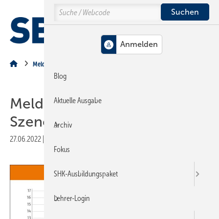
Springe
Springe
Springe
Search
auf
auf
auf
Hauptinhalt
Hauptmenü
SiteSearch
MENÜ
Meldungen aus der Branche
Blog
Meldungen für die SHK-
Aktuelle Ausgabe
Szene
Archiv
27.06.2022
|
Druckvorschau
Fokus
SHK-Ausbildungspaket
Lehrer-Login