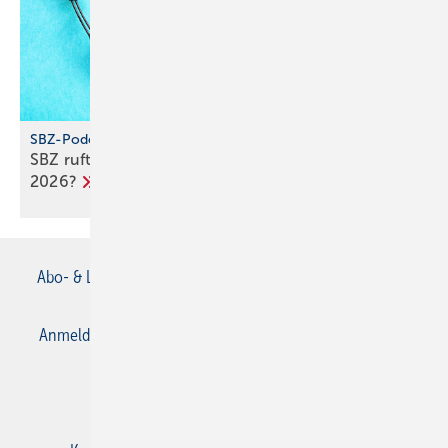
SBZ-Podcast
SBZ ruft an – Folge 5: Wie wird das SHK-Jahr
2026?
Abo- & Leserservice
AGB
Alle Inhalte chronologisch
Anmelden
Anmeldung & Registrierung
Datenschutz
E-Paper
Gentner Verlag
Impressum