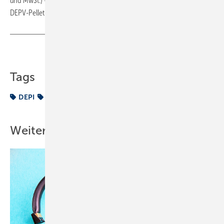
und MwSt.) – deutschlandweit und in drei Regionen. Beim DEPV ist ein
DEPV-Pelletpreis für Lieferverträge (netto) abrufbar.
Teilen
Link kopieren
Tags
DEPI
Pelletpreis
Weitere Inhalte