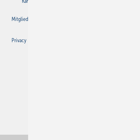
Karriere bei Gentner
Kontakt
Mediaservice
Mitgliedschaften und Engagement
Privacy Manager
Privacy Manager
RSS-Feed
SBZ Monteur abonnieren
© 2026 SBZ Monteur