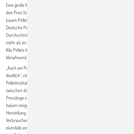
Eine große Nachfrage gepaart mit hohen Produktionskosten lassen
den Preis für Pellets weiter steigen. Im Vergleich zu Heizöl und Erdgas
bauen Pellets aber ihren Preisvorteil auf über 40 Prozent aus. Wie das
Deutsche Pelletinstitut (DEPI) berichtet, liegt der bundesweite
Durchschnittspreis bei 431,56 Euro/Tonne (t). Das sind 9,7 Prozent
mehr als im Vormonat und 95,0 Prozent mehr als im Juni 2021. Ein
Kilo Pellets kostet 43,16 Cent, die Kilowattstunde (kWh)
klimafreundliche Wärme 8,63 Cent.
„Auch am Pelletmarkt zeigen sich die Verwerfungen der Energiemärkte
deutlich“, stellt Martin Bentele, Geschäftsführer beim Deutschen
Pelletinstitut, fest. „Allerdings besteht kein direkter Zusammenhang
zwischen den Kosten für fossile Energieträger und Pellets. Die
Presslinge sind über 40 Prozent günstiger als Öl und Gas. Indirekt
haben steigende Strom- und Spritkosten natürlich einen Effekt auf
Herstellung und Transport. Allerdings ist die Verunsicherung der
Verbraucher und die damit einhergehende sehr hohe Nachfrage
ebenfalls ein Grund für den Anstieg des Pelletpreises.“ Hintergründe