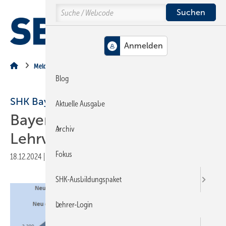
Springe
Springe
Springe
Search
auf
auf
auf
Hauptinhalt
Hauptmenü
SiteSearch
MENÜ
Meldungen aus der Branche
Blog
SHK Bayern
Aktuelle Ausgabe
Bayern: Wieder mehr
Archiv
Lehrverträge in SHK-Berufen
Fokus
18.12.2024
|
Druckvorschau
SHK-Ausbildungspaket
Lehrer-Login