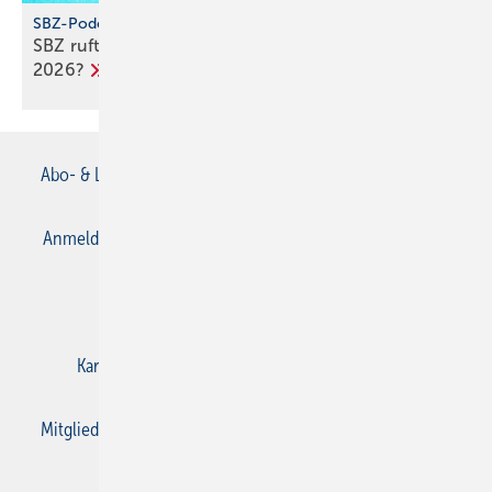
SBZ-Podcast
SBZ ruft an – Folge 5: Wie wird das SHK-Jahr
2026?
Abo- & Leserservice
AGB
Alle Inhalte chronologisch
Anmelden
Anmeldung & Registrierung
Datenschutz
E-Paper
Gentner Verlag
Impressum
Karriere bei Gentner
Kontakt
Mediaservice
Mitgliedschaften und Engagement
Privacy Manager