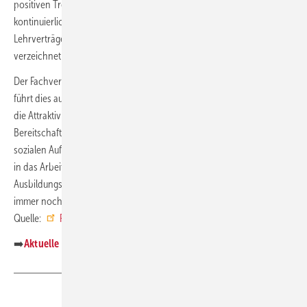
positiven Trend, da die Zahl der neu erfassten Lehrverträge
kontinuierlich gestiegen ist. Im Vergleich zum Vorjahr 2023 mit 2370
Lehrverträge konnten im Jahr 2024 bereits 2383 Lehrverträge
verzeichnet werden.
Der Fachverband Sanitär-, Heizungs- und Klimatechnik Bayern (SHK)
führt dies auf die
Nachwuchswerbekampagne
Zeit zu starten
,
die Attraktivität der Ausbildungsberufe sowie die ungebrochene
Bereitschaft der bayerischen SHK-/OL-Innungsfachbetriebe, ihrem
sozialen Auftrag nachzukommen und jungen Menschen einen Einstieg
in das Arbeitsleben im Handwerk zu ermöglichen, zurück. Die
Ausbildungsquote in den Bayerischen SHK-Handwerken beträgt
immer noch rund 10 %. ■
Quelle:
Fachverband SHK Bayern
/ ml
➡️
Aktuelle Beiträge zum Thema Nachwuchskräfte auf SBZ Online
Teilen
Link kopieren