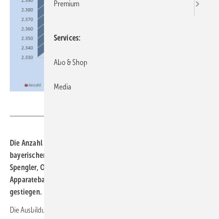
Premium
Services
Abo & Shop
Media
FV SHK Bayern
Die Anzahl der neu abgeschlossenen Lehrver-träge in den
bayerischen SHK-Ausbildungsberufen (Anlagenmechaniker SHK,
Spengler, Ofen- und Luftheizungsbauer, Behälter- und
Apparatebauer) ist zu Beginn des Lehrjahres 2024/25 wieder
gestiegen.
Die Ausbildungsentwicklung im SHK-Bereich verzeichnet einen