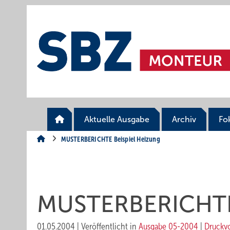
Springe
Springe
Springe
auf
auf
auf
Hauptinhalt
Hauptmenü
SiteSearch
Aktuelle Ausgabe
Archiv
Fo
MUSTERBERICHTE Beispiel Heizung
MUSTERBERICHTE 
01.05.2004
|
Veröffentlicht in
Ausgabe 05-2004
|
Druckv