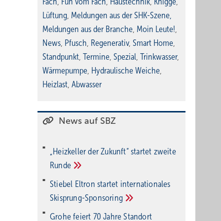
Fach
,
Fun vom Fach
,
Haustechnik
,
Knigge
,
Lüftung
,
Meldungen aus der SHK-Szene
,
Meldungen aus der Branche
,
Moin Leute!
,
News
,
Pfusch
,
Regenerativ
,
Smart Home
,
Standpunkt
,
Termine
,
Spezial
,
Trinkwasser
,
Wärmepumpe
,
Hydraulische Weiche
,
Heizlast
,
Abwasser
News auf SBZ
„Heizkeller der Zu­kunft“ star­tet zwei­te
Run­de
Stiebel Eltron startet internatio­nales
Ski­sprung-Spon­soring
Grohe feiert 70 Jahre Standort