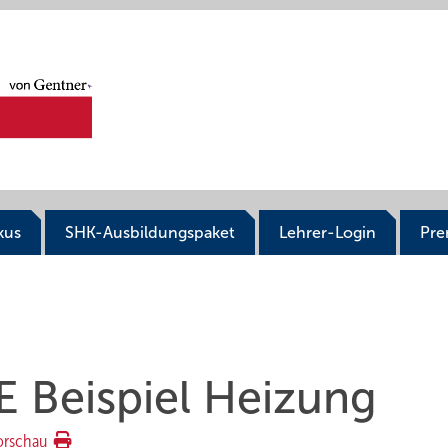
kus
SHK-Ausbildungspaket
Lehrer-Login
Pr
Beispiel Heizung
orschau