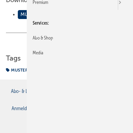
Downloads:
Premium
MUSTERBERICHTE Beispiel Sanit√§r
Services
Abo & Shop
Teilen
Link kopieren
Media
Tags
MUSTERBERICHTE Beispiel Sanitär
Musterbericht
Abo- & Leserservice
AGB
Alle Inhalte chronologisch
Anmelden
Anmeldung & Registrierung
Datenschutz
E-Paper
Gentner Verlag
Impressum