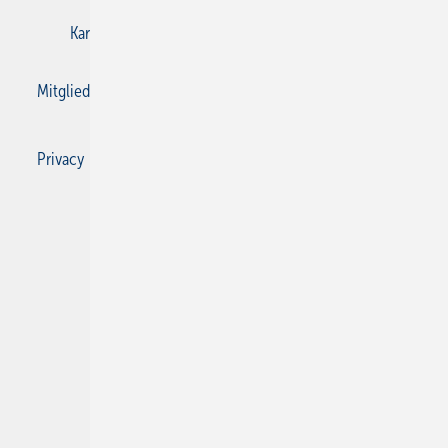
Karriere bei Gentner
Kontakt
Mediaservice
Mitgliedschaften und Engagement
Privacy Manager
Privacy Manager
RSS-Feed
SBZ Monteur abonnieren
© 2026 SBZ Monteur