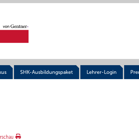
kus
SHK-Ausbildungspaket
Lehrer-Login
Pr
rschau