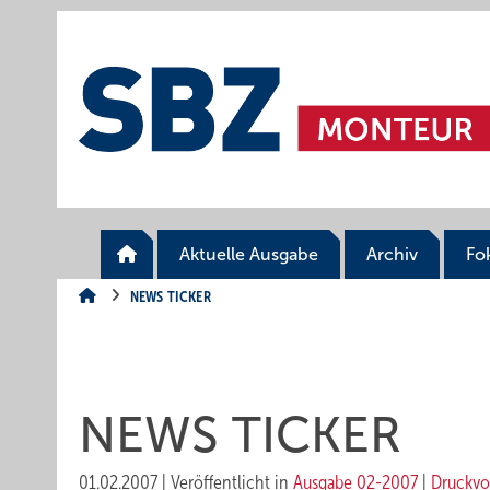
Springe
Springe
Springe
auf
auf
auf
Hauptinhalt
Hauptmenü
SiteSearch
Aktuelle Ausgabe
Archiv
Fo
NEWS TICKER
NEWS TICKER
01.02.2007
|
Veröffentlicht in
Ausgabe 02-2007
|
Druckvo