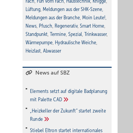
Fach
,
Fun vom Fach
,
Haustechnik
,
Knigge
,
Lüftung
,
Meldungen aus der SHK-Szene
,
Meldungen aus der Branche
,
Moin Leute!
,
News
,
Pfusch
,
Regenerativ
,
Smart Home
,
Standpunkt
,
Termine
,
Spezial
,
Trinkwasser
,
Wärmepumpe
,
Hydraulische Weiche
,
Heizlast
,
Abwasser
News auf SBZ
Elements setzt auf di­gi­ta­le Bad­pla­nung
mit Palette
CAD
„Heizkeller der Zu­kunft“ star­tet zwei­te
Run­de
Stiebel Eltron startet internatio­nales