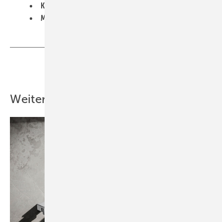
Klimaanlagen und Kühlsystemen
Motoren und Maschinen
Teilen
Link kopieren
Weitere Inhalte