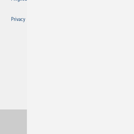
Privacy Manager
Privacy Manager
RSS-Feed
SBZ Monteur abonnieren
© 2026 SBZ Monteur
Nach oben