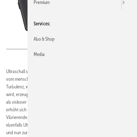
Premium
Services
Abo & Shop
Bild: Amprobe
Media
Ultraschall sind Schallwellen mit Frequenzen über 20 kHz, höher als
vom menschlichen Gehör wahrnehmbar. Ultraschall kann durch die
Turbulenz, wenn Luft oder Gas durch eine kleine Öffnung gepresst
wird, erzeugt werden. Austretende Luft oder Gas wird im Allgemeinen
als viskoser Strom betrachtet und mit zunehmender Geschwindigkeit
erhöht sich auch die Frequenz des erzeugten Ultraschalls.
Vibrierende, bewegliche Objekte oder elektrische Entladung erzeugen
ebenfalls Ultraschallwellen, die von Natur aus stark ausgerichtet sind
und nun zur Suche der exakten Position eines Lecks, einer Vibration