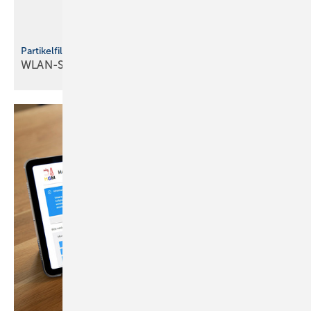
Partikelfilter PTInside von Schräder
WLAN-Steuerung für
Holzfeuerungsanlagen