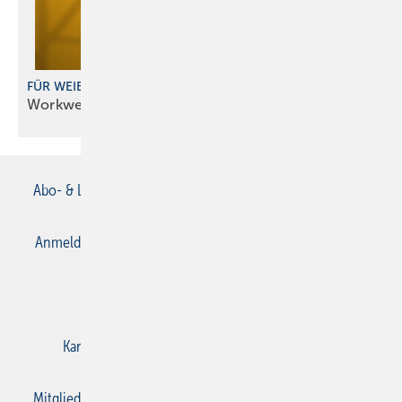
FÜR WEIBLICHE PASSFORMEN
Workwear jetzt auch als
Damenkollektion
Abo- & Leserservice
AGB
Alle Inhalte chronologisch
Anmelden
Anmeldung & Registrierung
Datenschutz
E-Paper
Gentner Verlag
Impressum
Karriere bei Gentner
Kontakt
Mediaservice
Mitgliedschaften und Engagement