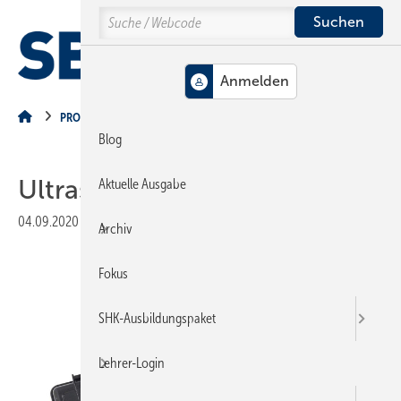
Springe
Springe
Springe
Search
auf
auf
auf
Hauptinhalt
Hauptmenü
SiteSearch
MENÜ
PRODUKTE
Blog
Ultraschall-Leckdetektor
Aktuelle Ausgabe
04.09.2020
|
Veröffentlicht in
Ausgabe 09-2020
|
Druckvorschau
Archiv
Fokus
SHK-Ausbildungspaket
Lehrer-Login