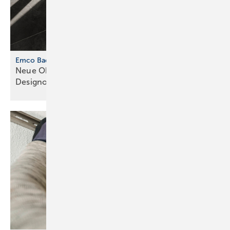
Emco Bad Loft-Serie
Neue Oberflächenvarianten und
Designoptionen