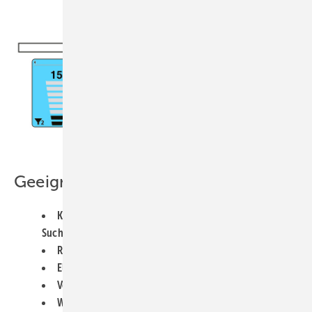
Bild: Amprobe
Geeignet für die Inspektion
Komprimierter Luft oder anderen Gasen (nicht für die
Suche von Lecks von brennbaren Gasen)
Rohrleitungen
Elektrischen und mechanischen Systemen
Ventilen, Tanks und Rohrleitungen
Wärmetauschern, Kesseln und Kondensatoren