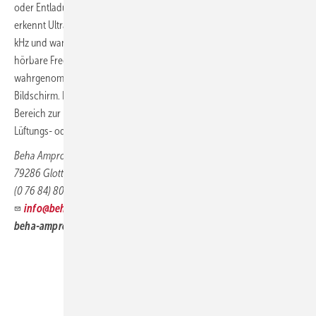
oder Entladung genutzt werden können. Der Empfänger ULD-400-RE
erkennt Ultraschall innerhalb eines Frequenzbereichs von 20 bis 90
kHz und wandelt diesen Ultraschall in eine für das menschliche Gehör
hörbare Frequenz und Lautstärke um, welche über den Kopfhörer
wahrgenommen werden kann. Zudem erscheint eine Anzeige am LC-
Bildschirm. Der Frequenzbereich von 20 bis 90 kHz ist der optimale
Bereich zur Erkennung einer Vielzahl von Leckagen in Objekten, wie in
Lüftungs- oder Klimaanlagen.
Beha Amprobe
79286 Glottertal
(0 76 84) 80 09 0
info@beha-amprobe.de
beha-amprobe.de