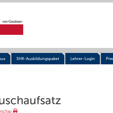
kus
SHK-Ausbildungspaket
Lehrer-Login
Pr
uschaufsatz
orschau