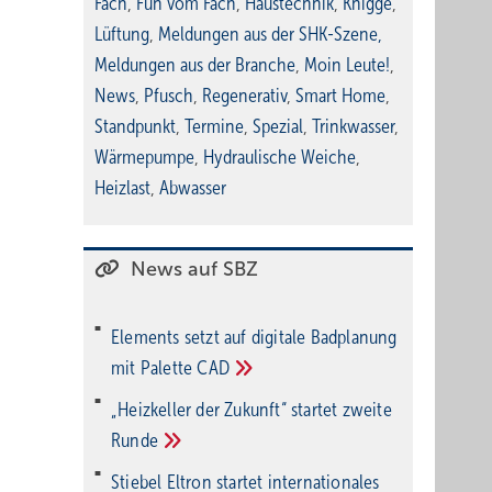
Fach
,
Fun vom Fach
,
Haustechnik
,
Knigge
,
Lüftung
,
Meldungen aus der SHK-Szene
,
Meldungen aus der Branche
,
Moin Leute!
,
News
,
Pfusch
,
Regenerativ
,
Smart Home
,
Standpunkt
,
Termine
,
Spezial
,
Trinkwasser
,
Wärmepumpe
,
Hydraulische Weiche
,
Heizlast
,
Abwasser
News auf SBZ
Elements setzt auf di­gi­ta­le Bad­pla­nung
mit Palette
CAD
„Heizkeller der Zu­kunft“ star­tet zwei­te
Run­de
Stiebel Eltron startet internatio­nales