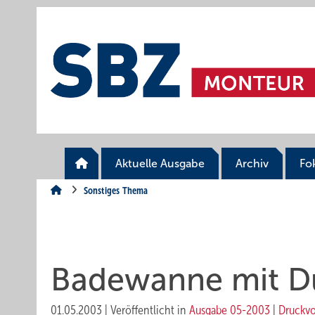
Springe
Springe
Springe
auf
auf
auf
Hauptinhalt
Hauptmenü
SiteSearch
Aktuelle Ausgabe
Archiv
Fo
Sonstiges Thema
Badewanne mit D
01.05.2003
|
Veröffentlicht in
Ausgabe 05-2003
|
Druckv